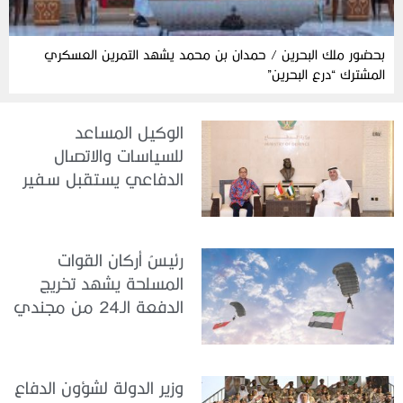
بحضور ملك البحرين / حمدان بن محمد يشهد التمرين العسكري
المشترك “درع البحرين”
الوكيل المساعد
للسياسات والاتصال
الدفاعي يستقبل سفير
جمهورية إندونيسيا لدى
الدولة
رئيسُ أركان القوات
المسلحة يشهد تخريج
الدفعة الـ24 من مجندي
الخدمة الوطنية في مركز
تدريب سيح حفير
وزير الدولة لشؤون الدفاع