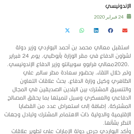
‬الإندونيسي
24 فبراير 2020
‬2020،‭ ‬معالي‭ ‬فرابوو‭ ‬سوبيانتو‭ ‬وزير‭ ‬الدفاع‭ ‬الإندونيسي‭.‬
‬النظر‭ ‬بشأنها‭.‬