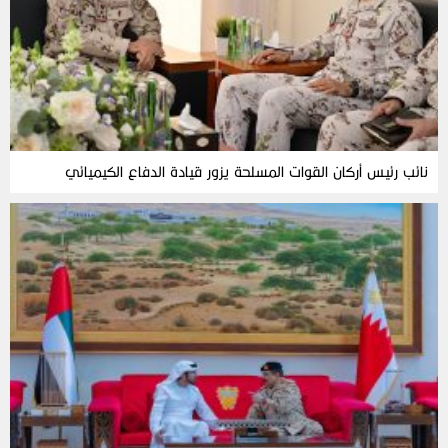
نائب رئيس أركان القوات المسلحة يزور قيادة الدفاع الكيميائي