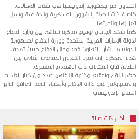
‬تعزيزها‭ ‬وتنميتها‭.‬
‬البلدين‭ ‬في‭ ‬المجالات‭ ‬ذات‭ ‬الاهتمام‭ ‬المشترك‭.‬
‬الدفاع‭ ‬الإندونيسي‭.‬
أخبار ذات صلة