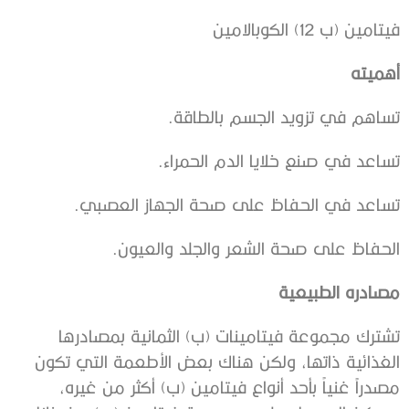
فيتامين (ب 12) الكوبالامين
أهميته
تساهم في تزويد الجسم بالطاقة.
تساعد في صنع خلايا الدم الحمراء.
تساعد في الحفاظ على صحة الجهاز العصبي.
الحفاظ على صحة الشعر والجلد والعيون.
مصادره الطبيعية
تشترك مجموعة فيتامينات (ب) الثمانية بمصادرها
الغذائية ذاتها، ولكن هناك بعض الأطعمة التي تكون
مصدراً غنياً بأحد أنواع فيتامين (ب) أكثر من غيره،