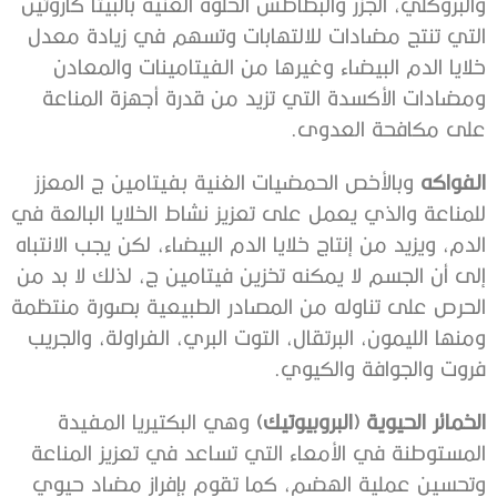
والبروكلي، الجزر والبطاطس الحلوة الغنية بالبيتا كاروتين
التي تنتج مضادات للالتهابات وتسهم في زيادة معدل
خلايا الدم البيضاء وغيرها من الفيتامينات والمعادن
ومضادات الأكسدة التي تزيد من قدرة أجهزة المناعة
على مكافحة العدوى.
الفواكه
وبالأخص الحمضيات الغنية بفيتامين ج المعزز
للمناعة والذي يعمل على تعزيز نشاط الخلايا البالعة في
الدم، ويزيد من إنتاج خلايا الدم البيضاء، لكن يجب الانتباه
إلى أن الجسم لا يمكنه تخزين فيتامين ج، لذلك لا بد من
الحرص على تناوله من المصادر الطبيعية بصورة منتظمة
ومنها الليمون، البرتقال، التوت البري، الفراولة، والجريب
فروت والجوافة والكيوي.
الخمائر الحيوية (البروبيوتيك)
وهي البكتيريا المفيدة
المستوطنة في الأمعاء التي تساعد في تعزيز المناعة
وتحسين عملية الهضم، كما تقوم بإفراز مضاد حيوي