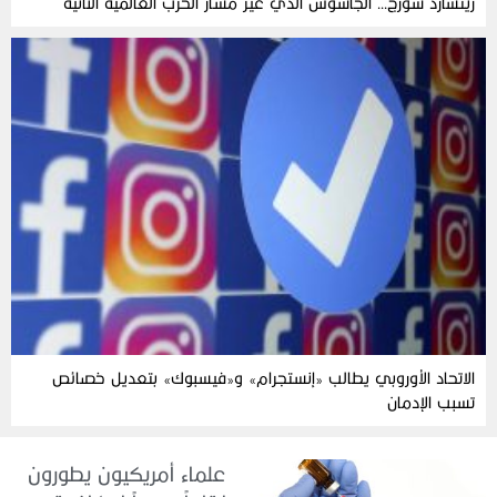
ريتشارد سورج… الجاسوس الذي غيّر مسار الحرب العالمية الثانية
الاتحاد الأوروبي يطالب «إنستجرام» و«فيسبوك» بتعديل خصائص
تسبب الإدمان
علماء أمريكيون يطورون