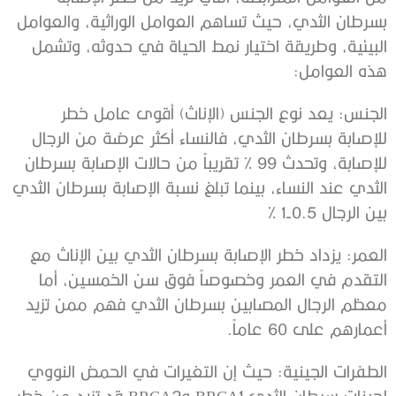
بسرطان الثدي، حيث تساهم العوامل الوراثية، والعوامل
البيئية، وطريقة اختيار نمط الحياة في حدوثه، وتشمل
هذه العوامل:
الجنس: يعد نوع الجنس (الإناث) أقوى عامل خطر
للإصابة بسرطان الثدي، فالنساء أكثر عرضة من الرجال
للإصابة، وتحدث 99 % تقريباً من حالات الإصابة بسرطان
الثدي عند النساء، بينما تبلغ نسبة الإصابة بسرطان الثدي
بين الرجال 0.5-1 %
العمر: يزداد خطر الإصابة بسرطان الثدي بين الإناث مع
التقدم في العمر وخصوصاً فوق سن الخمسين، أما
معظم الرجال المصابين بسرطان الثدي فهم ممن تزيد
أعمارهم على 60 عاماً.
الطفرات الجينية: حيث إن التغيرات في الحمض النووي
لجينات سرطان الثدي BRCA1 وBRCA2 قد تزيد من خطر