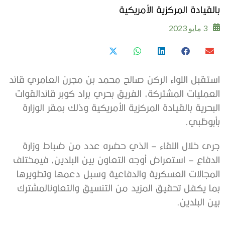
بالقيادة المركزية الأمريكية
3 مايو 2023
استقبل
اللواء
الركن
صالح
محمد
بن
مجرن
العامري
قائد
العمليات
المشتركة،
الفريق
بحري
براد
كوبر
قائد
القوات
البحرية
بالقيادة
المركزية
الأمريكية
وذلك
بمقر
الوزارة
بأبوظبي
.
جرى
خلال
اللقاء
–
الذي
حضره
عدد
من
ضباط
وزارة
الدفاع
–
استعراض
أوجه
التعاون
بين
البلدين،
في
مختلف
المجالات
العسكرية
والدفاعية
وسبل
دعمها
وتطويرها
بما
يكفل
تحقيق
المزيد
من
التنسيق
والتعاون
المشترك
بين
البلدين
.