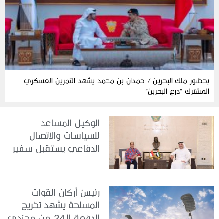
بحضور ملك البحرين / حمدان بن محمد يشهد التمرين العسكري
المشترك “درع البحرين”
الوكيل المساعد
للسياسات والاتصال
الدفاعي يستقبل سفير
جمهورية إندونيسيا لدى
الدولة
رئيسُ أركان القوات
المسلحة يشهد تخريج
الدفعة الـ24 من مجندي