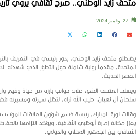
متحف زايد الوطني.. صرح ثقافي يروي تاريخ 
27 نوفمبر 2024
يضطلع متحف زايد الوطني، بدور رئيسي في التعريف بالتراث 
المتحدة، مقدماً رواية شاملة حول التطوّر الذي شهدته ال
العصر الحديث.
ويسلط المتحف الضوء على جوانب بارزة من حياة وقيم وإرث 
سلطان آل نهيان، طيب الله ثراه، لتظل سيرته ومسيرته فخراً وإ
وقالت نورة المبارك، رئيسة قسم شؤون العلاقات المؤسسة
يعزز مكانة إمارة أبوظبي الثقافية، ويؤكد التزامها بالحفاظ
الثقافي بين الجمهور المحلي والدولي.