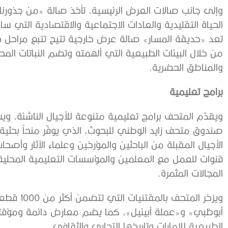
وإلى جانب صالات العرض الرئيسية، تأخذ صالة «من جذورنا
الحياة التقليدية والعادات الاجتماعية والاقتصادية الت
تعد «حديقة المسار» صالة عرض خارجية تتيح تتبع مراحل حي
من خلال البيئات الطبيعية التي ألهمته وتضم النباتات المح
والمناطق الحضرية.
برامج تعليمية
ويقدّم المتحف برامج تعليمية متنوعة للأجيال الناشئة، ويس
صندوق متحف زايد الوطني للبحوث، الذي يوفّر منحاً بحثية لد
الأجيال المقبلة من الباحثين والمؤرخين وعلماء الآثار وأص
قنوات للعمل مع المعلمين والمؤسسات التعليمية المحلية
المجالات المثمرة.
ويزخر المت
أبوظبي» و«عملة أبيئيل»، كما يضم معارض دائمة ومؤقتة
الطبيعية للإمارات وتاريخها التجاري والثقافي.