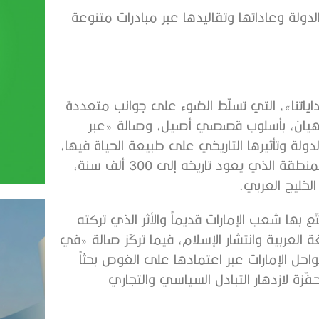
لدولة وعاداتها وتقاليدها عبر مبادرات متنوعة
لة «بداياتنا»، التي تسلّط الضوء على جوانب متعددة
 نهيان، بأسلوب قصصي أصيل، وصالة «عبر
لة وتأثيرها التاريخي على طبيعة الحياة فيها،
بينما تستكشف صالة «إلى أسلافنا» النشاط البشري في المنطقة الذي يعود تاريخه إلى 300 ألف سنة،
لخليج العربي.
بها شعب الإمارات قديماً والأثر الذي تركته
ة العربية وانتشار الإسلام، فيما تركّز صالة «في
حل الإمارات عبر اعتمادها على الغوص بحثاً
ّزة لازدهار التبادل السياسي والتجاري