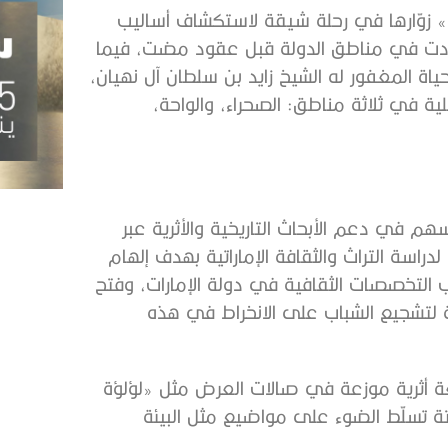
» زوّارها في رحلة شيقة لاستكشاف أساليب
ي سادت في مناطق الدولة قبل عقود مضت، فيما
اة المغفور له الشيخ زايد بن سلطان آل نهيان،
لية في ثلاثة مناطق: الصحراء، والواحة،
هم في دعم الأبحاث التاريخية والأثرية عبر
راسة التراث والثقافة الإماراتية بهدف إلهام
حاب التخصصات الثقافية في دولة الإمارات، وفتح
 لتشجيع الشباب على الانخراط في هذه
حف بالمقتنيات التي تتضمن أكثر من 1000 قطعة أثرية موزعة في صالات العرض مثل «لؤلؤة
 تسلّط الضوء على مواضيع مثل البيئة