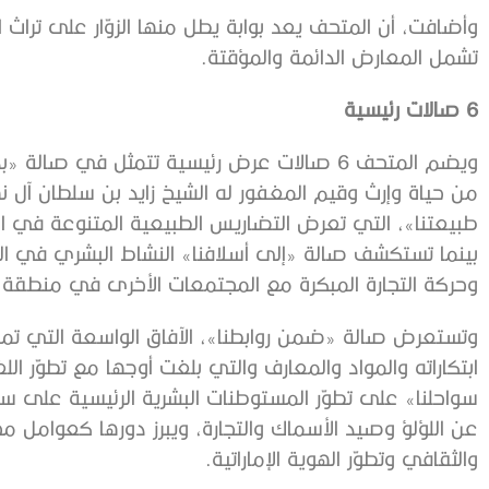
وأضافت، أن المتحف يعد بوابة يطل منها الزوّار على تراث ا
تشمل المعارض الدائمة والمؤقتة.
6 صالات رئيسية
ويضم المتحف 6 صالات عرض رئيسية تتمثل في صا
من حياة وإرث وقيم المغفور له الشيخ زايد بن سلطان آل
طبيعتنا»، التي تعرض التضاريس الطبيعية المتنوعة في الدو
وحركة التجارة المبكرة مع المجتمعات الأخرى في منطقة ا
وتستعرض صالة «ضمن روابطنا»، الآفاق الواسعة التي تمتّع 
ابتكاراته والمواد والمعارف والتي بلغت أوجها مع تطوّر اللغ
سواحلنا» على تطوّر المستوطنات البشرية الرئيسية على سوا
عن اللؤلؤ وصيد الأسماك والتجارة، ويبرز دورها كعوامل محف
والثقافي وتطوّر الهوية الإماراتية.