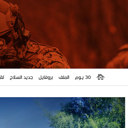
30 يــوم
الملف
بروفايل
جديد السلاح
لقا