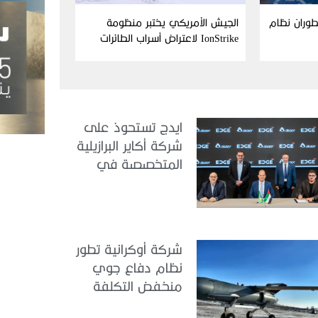
Aim وFN America تطوران نظام
الجيش الأمريكي يختبر منظومة
IonStrike لاعتراض أسراب الطائرات
بدون طيار
ايدج تستحوذ على
شركة أكاير البرازيلية
المتخصصة في
هندسة الطيران
شركة أوكرانية تطور
نظام دفاع جوي
منخفض التكلفة