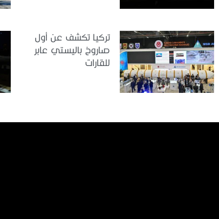
تركيا تكشف عن أول
صاروخ باليستي عابر
للقارات