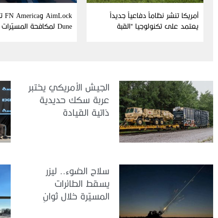
أمريكا تنشر نظاماً دفاعياً جديداً
Lock
يعتمد على تكنولوجيا “القبة
Dune لمكافحة المسيّرات
الحديدية” الإسرائيلية
الجيش الأمريكي يختبر
عربة سكك حديدية
ذاتية القيادة
سلاح الضوء.. ليزر
يسقط الطائرات
المسيّرة خلال ثوانٍ