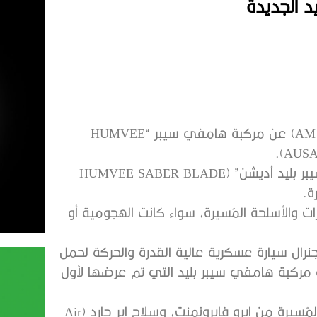
 الجديدة
كشفت شركتا “هورنت” (Hornet) و”إيه إم جنرال” (AM General) عن مركبة هامفي سيبر “HUMVEE
تسمى النسخة الجديدة من المركبة العسكرية “هامفي سيبر بليد أديشن” (HUMVEE SABER BLADE
رات والأسلحة المُسيرة، سواء كانت الهجومية أو
نرال سيارة عسكرية عالية القدرة والحركة لحمل
 مركبة هامفي سيبر بليد التي تم عرضها لأول
تجمع هذه المركبة الجديدة بين نظام صواريخ سويتشبليد المُسيرة من إيرو فايرونمنت، وسلاح إير جارد (Air