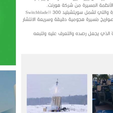
تأتي المركبة الجديدة بمجموعة متنوعة من الذخائر المُسيرة والتي تشمل سويتشبليد 300 ((Switchblade
Switchblad) واللذان يوفران صواريخ مُسيرة هجومية دقيقة وسريعة الانتشار
ومحركه الهادئ الذي يجعل رصده والتعرف عليه وتتبعه