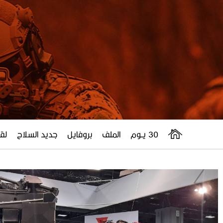
30 يــوم
الملف
بروفايل
جديد السلاح
لقا