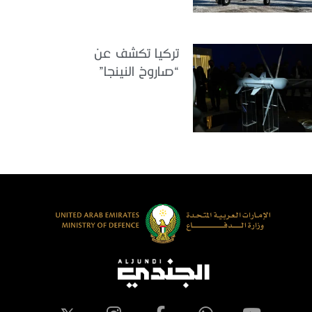
تركيا تكشف عن
“صاروخ النينجا”