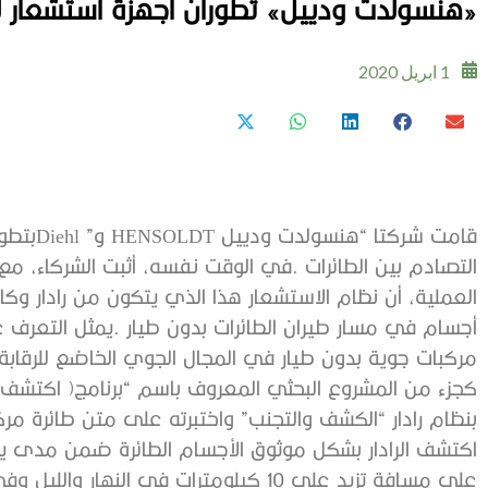
‮«‬هنسولدت‭ ‬ودييل‮»‬ تطوران‭ ‬أجهزة‭ ‬استشعار‭ ‬لتحذير‭ ‬الطائرات‭ ‬بدون‭ ‬طيار‭
1 ابريل 2020
‬مركبات‭ ‬جوية‭ ‬بدون‭ ‬طيار‭ ‬في‭ ‬المجال‭ ‬الجوي‭ ‬الخاضع‭ ‬للرقابة‭ ‬والتحكم‭.‬
‬بنظام‭ ‬رادار‭ ‬“الكشف‭ ‬والتجنب”‭ ‬واختبرته‭ ‬على‭ ‬متن‭ ‬طائرة‭ ‬مركز‭ ‬الفضاء‭ ‬الألماني‭ ‬في‭ ‬سيناريوهات‭ ‬حقيقية‭. ‬