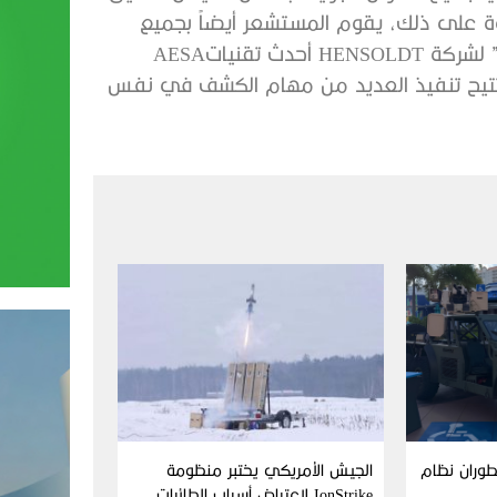
‬وظائف‭ ‬نظام‭ ‬رادار‭ ‬الطقس‭. ‬يستخدم‭ ‬رادار‭ ‬“الكشف‭ ‬والتجنب”‭ ‬لشركة‭ ‬HENSOLDT‭ ‬أحدث‭ ‬تقنيات‭ ‬AESA‭
Aim وFN America تطوران نظام
الجيش الأمريكي يختبر منظومة
IonStrike لاعتراض أسراب الطائرات