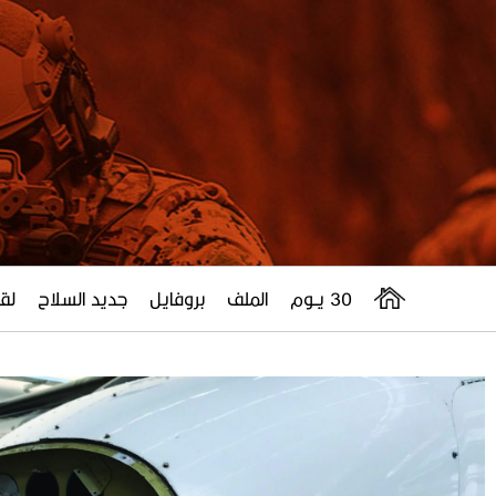
30 يــوم
الملف
بروفايل
جديد السلاح
لقا