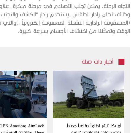
‬الوقت‭ ‬وتمكِّننا‭ ‬من‭ ‬اكتشاف‭ ‬الأجسام‭ ‬بسرعة‭ ‬كبيرة‭. ‬
أخبار ذات صلة
أمريكا تنشر نظاماً دفاعياً جديداً
Lock
يعتمد على تكنولوجيا “القبة
Dune لمكافحة المسيّرات