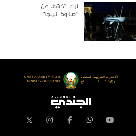
تركيا تكشف عن
“صاروخ النينجا”