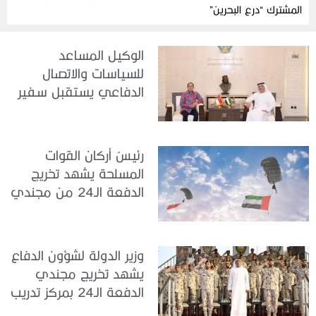
المشترك “درع البحرين”
الوكيل المساعد
للسياسات والاتصال
الدفاعي يستقبل سفير
جمهورية إندونيسيا لدى
الدولة
رئيسُ أركان القوات
المسلحة يشهد تخريج
الدفعة الـ24 من مجندي
الخدمة الوطنية في مركز
تدريب سيح حفير
وزير الدولة لشؤون الدفاع
يشهد تخريج مجندي
الدفعة الـ24 بمركز تدريب
سيح اللحمة