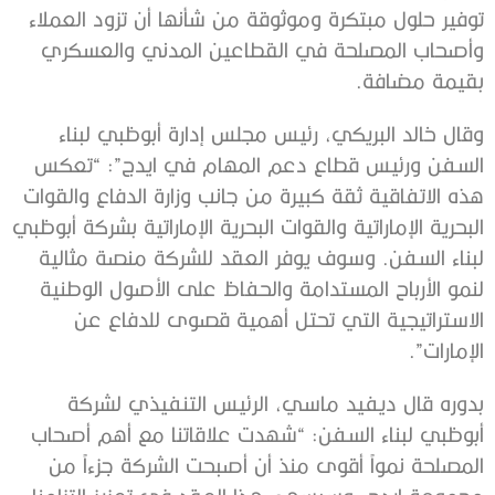
توفير حلول مبتكرة وموثوقة من شأنها أن تزود العملاء
وأصحاب المصلحة في القطاعين المدني والعسكري
بقيمة مضافة.
وقال خالد البريكي، رئيس مجلس إدارة أبوظبي لبناء
السفن ورئيس قطاع دعم المهام في ايدج”: “تعكس
هذه الاتفاقية ثقة كبيرة من جانب وزارة الدفاع والقوات
البحرية الإماراتية والقوات البحرية الإماراتية بشركة أبوظبي
لبناء السفن. وسوف يوفر العقد للشركة منصة مثالية
لنمو الأرباح المستدامة والحفاظ على الأصول الوطنية
الاستراتيجية التي تحتل أهمية قصوى للدفاع عن
الإمارات”.
بدوره قال ديفيد ماسي، الرئيس التنفيذي لشركة
أبوظبي لبناء السفن: “شهدت علاقاتنا مع أهم أصحاب
المصلحة نمواً أقوى منذ أن أصبحت الشركة جزءاً من