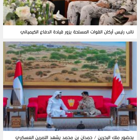
نائب رئيس أركان القوات المسلحة يزور قيادة الدفاع الكيميائي
بحضور ملك البحرين / حمدان بن محمد يشهد التمرين العسكري