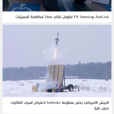
AimLock وFN America تطوران نظام Dune لمكافحة المسيّرات
الجيش الأمريكي يختبر منظومة IonStrike لاعتراض أسراب الطائرات
بدون طيار