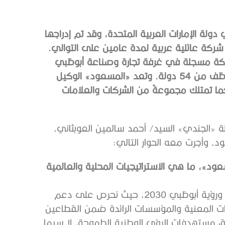
ولة الإمارات العربية المتحدة، وقد تم إدراجها
تصنيفها من قبل مجلة «فوربس» لتكون بين أفضل 100 شركة عائلية عربية لمدة عامين على التوالي.
» عام 1970، وكانت أول شركة مسجلة في غرفة تجارة وصناعة أبوظبي
بسجل تجاري رقم 1، وهي توظف اليوم أكثر من 3000 موظف من 54 دولة. وتعد «المسعود» الوكيل
كما تمتلك مجموعةً من الشركات والعلامات
«الجندي» السيد/ أحمد سالمين العوبثاني،
 وأجرت معه الحوار التالي:
»، ما هي الاستراتيجيات المحلية والعالمية
تتماشى استراتيجياتنا مع أهداف التنمية المستدامة 2030 ورؤية أبوظبي 2030، حيث نحرص على دعم
جهات المعنية والمؤسسات الرائدة ضمن القطاعين
يق مستهدفات الرؤى الوطنية الطموحة، لا سيما