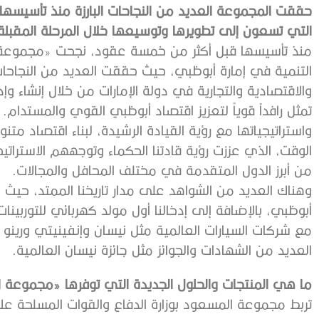
التي تسعون إلى تطويرها وتوسيعها خلال المرحلة المقبلة
منذ تأسيسها قبل أكثر من خمسة عقود، نجحت «مجموعة
التنمية في إمارة أبوظبي، حيث حققت العديد من النجاحا
والاقتصادية والتجارية في دولة الإمارات من خلال إنشاء و
تمثل رافداً قوياً لتعزيز اقتصاد أبوظبي القوي والمستدا
واستراتيجياتها مع رؤية القيادة الرشيدة، لبناء اقتصاد مت
الوقت، الذي عززت رؤية قادتنا الحكماء وتوجههم الاستراتيج
من أبرز الدول المتقدمة في مختلف المحافل والمجالات.
وهناك العديد من الشواهد على مدار تاريخنا الممتد، حي
أبوظبي، بالإضافة إلى إدخالنا أول مولد كهربائي للتوربينا
مع شركات السيارات العالمية مثل نيسان وإنفينيتي ورينو لت
العديد من الشهادات والجوائز مثل جائزة نيسان العالمية.
ما هي المنتجات والحلول الجديدة التي توفرها «مجموعة
تربط مجموعة المسعود بوزارة الدفاع والقوات المسلحة علا