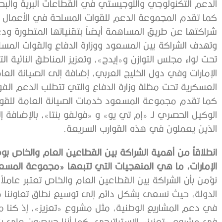
الدعم التكنولوجي واللوجيستي في القطاعات البرية والبحر
كما تقدم المجموعة الدعم للقوات المسلحة في الأعمال الت
شراكتها عن طريق المساهمة أيضاً بتقنياتها المتطورة ودع
وتهدف الشراكة بين المسعود ووزارة الدفاع والقوات المس
تحت لواء مجلس التوازن و«إيدج»، وتعزيز المناطق النائية الت
الإمارات وفي دول الخليج العربي، إضافة إلى الصيانة العا
العسكرية تحت مظلة وزارة الدفاع والتي تتطلب الدعم الفوري بما ل
كما تقدم مجموعة المسعود خدمات الصيانة العامة للقوات 
الوكيل الحصري لـ «إم تي يو» و «فولفو بنتا»، بالإضافة 
الذين يعملون في هذه القوارب السريعة.
انطلاقاً من أهمية الشراكة بين القطاعين العام والخاص بو
الإمارات، ما هي المنهجيات التي تتبعها «مجموعة المسعو
نؤمن بأن الشراكة بين القطاعين العام والخاص تعتبر عاملا
الدولة، حيث نسعى بشكل دائم إلى توسيع نطاق تعاوننا مع
في دعم المشاريع الوطنية، مثل مشروع «تعزيز»، إذ كنا من 
في مشروع «تعزيز» الاستراتيجي. كما أننا حريصون على بنا