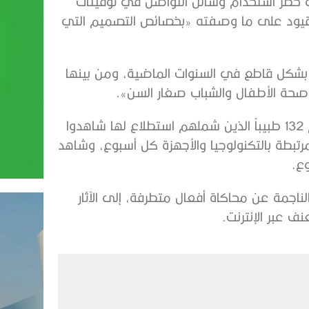
ن 16 عاماً، بالإضافة إلى حظر استخدام وسائل التواصل في ​توقيتات
قيود ⁠على ما وصفته «بخصائص التصميم التي
ء بشكل قاطع في السنوات الماضية، ومن بينها
ى صحة ⁠الأطفال والشباب صغار السن».
وأضافت الأكاديمية أن أكثر من نصف ⁠الأطباء البالغ عددهم 132 طبيباً الذين شملهم استطلاع لها شاهدوا
مرتبطة بالتكنولوجيا والأجهزة كل أسبوع، وشاهد
وع.
لناجمة عن محاكاة أفعال متطرفة، إلى الآثار
 عبر الإنترنت.