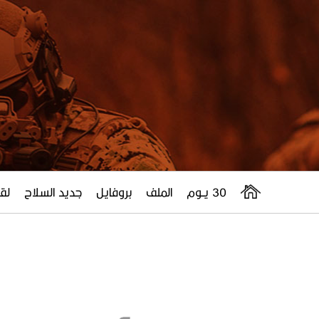
30 يــوم
الملف
بروفايل
جديد السلاح
لقا