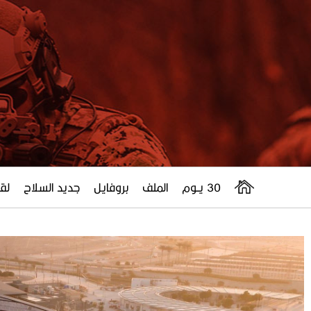
30 يــوم
الملف
بروفايل
جديد السلاح
لقا