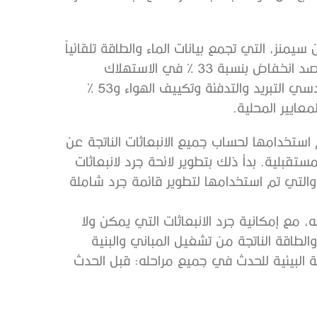
نز، التي تجمع بيانات الماء والطاقة تلقائياً
لكامل الموقع من عدادات هيئة كهرباء ومياه دبي، إلى رصد انخفاض بنسبة 33 % في الاستهلاك
المتوقع للطاقة، بناء على معايير الجمعية الأمريكية لمهندسي التبريد والتدفئة وتكييف الهواء و53 %
عايير المحلية.
بون تم استخدامها لحساب جميع الانبعاثات الناتجة عن
ستقبلية. بدأ ذلك بتطوير لائحة جرد لانبعاثات
ة والتي تم استخدامها لتطوير قائمة جرد شاملة
، مع إمكانية جرد الانبعاثات التي يمكن ولا
الطاقة الناتجة من تشغيل المباني والبنية
ة البيئية للحدث في جميع مراحله: قبل الحدث