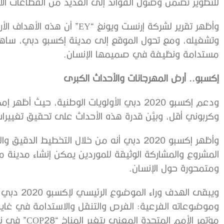
للتطوير تضمن وصول الفوائد إلى العديد من القطاعات الا
وأظهر تقرير لشركة إرنست ويونغ 
وتشغيله، ومع تحول الموقع إلى مدينة إكسبو دبي، ساه
مستدامة ونظيفة في صميمها الإنسان.
إكسبو.. أرض المهرجانات والأحداث الكبرى
ودعم إكسبو 2020 دبي الأولويات الوطنية، حيث
وكربوني أقل، وبيَّن قدرة هذه الأحداث على تحقيق تغييرا
وأظهر إكسبو 2020 دبي أنه من خلال التخطيط ا
المشروع والمشاركة الوثيقة للموردين يمكن إنشاء مدينة م
ومتمحورة حول الإنسان.
ويبقى الهدف
وموضوعاته الفرعية: الفرص والتنقل والاستدامة في غاي
مؤتمر الأمم المتحدة المعني بتغير المناخ “COP28” في نوفمبر وديسمبر من العام الجاري.