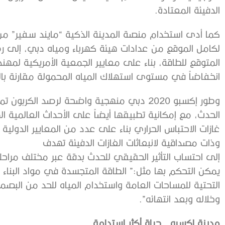
الدفيئة المعتادة.
كما أدى استخدام منصة المدينة الذكية “مايند سفير” من سيم
انخفاضاً في مستوى استهلاك المياه المحمولة مقارنة بالم
وطور إكسبو 2020 دبي منهجية واضحة لرصد الكر
الحدث، مع إمكانية تطبيقها أيضاً على الأحداث العالمية الم
غازات الاحتباس الحراري بناء على عدد من المعايير الدولي
وذات مصداقية لانبعاثات الغازات الدفيئة تهدف
إلى احتساب التأثير الحقيقي للحدث بدقة عبر مختلف مراحله
يمكن التحكم بها مثل:” الطاقة المتجسدة في مواد البناء و
التحتية للمساحات العامة واستخدام المياه للحد من البصم
وخلاله وبعد انتهائه”.
مدينة إكسبو.. حياة أكثر استدامة