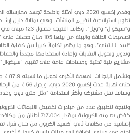
وقدم إكسبو 2020 دبي أمثلة واضحة تجسد ممارس
تطوير استراتيجية لتقييم المنشآت، وهي بمثابة دليل إرش
و”سيكوال” و”ويل”. و
تصميمات الطاقة والبيئة من ب
“لييد البلاتيني”، وهو ما يظهر تكاملاً كبيراً بين كفاءة ال
وتدوير وتحويل النفايات وإعادة استخدامها مجدداً والحفاظ
مشاريع بنية تحتية ومساحات عامة على تقييم “سيكوال” ب
وتشمل ال
وسائط نقل مشتركة وأكثر استدامة “مثل مترو دبي وخدمة
ونتيجة لتطبيق عدد من مبادرات تخفيض الانبعاثات الكربون
إضافية من مكافئ ثاني أكسيد الكربون من خلال شراء تعوي