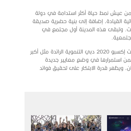
 من عيش نمط حياة أكثر استدامة في دولة
اتية القيادة، إضافة إلى بنية حضرية صديقة
دائق والمتنزهات. وتبقى هذه المدينة أول مجتمع في
جتمعية.
ومن ناحية التكنولوجيا تحتفظ مدينة “إكسبو دبي” بمبادرات إكسبو 2020 دبي التنموية الرائدة مثل أكبر
ضمن استمرارها في وضع معايير جديدة
، ويظهر قدرة الابتكار على تحقيق فوائد