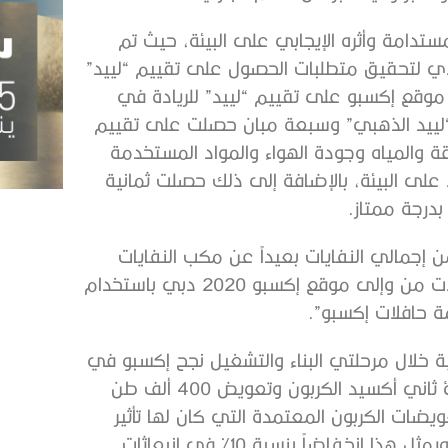
اته المستدامة وأثره الإيجابي على البيئة، حيث تم
ادي لتحقيق متطلبات الحصول على تقييم “لييد”
كانت النتيجة حصول 123 مبنى في موقع إكسبو على تقييم “لييد” للريادة في
ينها 105 مبان حصلت على “لييد الذهبي” وسبعة مبان حصلت على تقييم
طاقة والمياه وجودة الهواء والمواد المستخدمة
 على البيئة، بالإضافة إلى ذلك حصلت ثمانية
درجة ممتاز.
إنجازات المهمة الأخرى تحويل ما نسبته 87,9 % من إجمالي النفايات بعيداً عن مكب النفايات
حتى نهاية حدث إكسبو 2020 دبي، وإجراء 56 % من الرحلات من وإلى موقع إكسبو 2020 دبي باستخدام
 حافلات إكسبو”.
ية خلال مرحلتي البناء والتشغيل نجح إكسبو في
خفض بصمته الكربونية بمقدار 717,004 أطنان من مكافئ ثاني أكسيد الكربون وتعويض 400 ألف طن
ضات الكربون المعتمدة التي كان لها تأثير
اجتماعي وبيئي، إضافة إلى ميزات بنسبة كربونية أخرى، ويمثل هذا انخفاضاً بنسبة 10% في انبعاثات