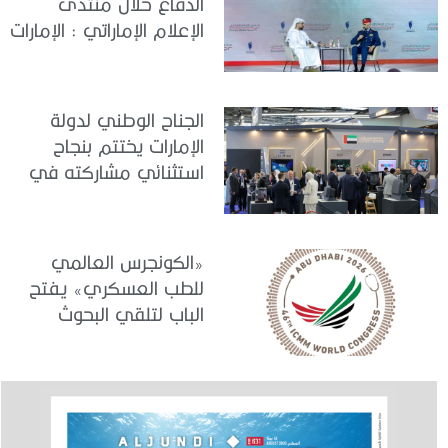
الدفاع خلال منتدى
الإعلام الإماراتي : الإمارات
نموذج عالمي في
الجاهزية والاستقرار
الجناح الوطني لدولة
الإمارات يختتم بنجاح
استثنائي مشاركته في
معرض «يوروساتوري
2026»
«الكونجرس العالمي
للطب العسكري» يفتح
الباب لتلقي البحوث
والدراسات المشاركة في
برنامجه العلمي