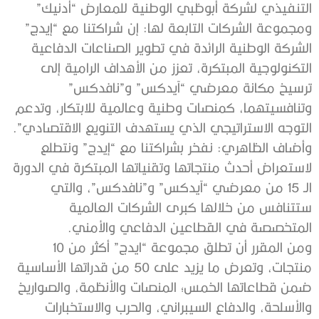
التنفيذي لشركة أبوظبي الوطنية للمعارض “أدنيك”
ومجموعة الشركات التابعة لها: إن شراكتنا مع “إيدج”
الشركة الوطنية الرائدة في تطوير الصناعات الدفاعية
التكنولوجية المبتكرة، تعزز من الأهداف الرامية إلى
ترسيخ مكانة معرضي “آيدكس” و”نافدكس”
وتنافسيتهما، كمنصات وطنية وعالمية للابتكار، وتدعم
التوجه الاستراتيجي الذي يستهدف التنويع الاقتصادي”.
وأضاف الظاهري: نفخر بشراكتنا مع “إيدج” ونتطلع
لاستعراض أحدث منتجاتها وتقنياتها المبتكرة في الدورة
الـ 15 من معرضي “آيدكس” و”نافدكس”، والتي
ستتنافس من خلالها كبرى الشركات العالمية
المتخصصة في القطاعين الدفاعي والأمني.
ومن المقرر أن تطلق مجموعة “ايدج” أكثر من 10
منتجات، وتعرض ما يزيد على 50 من قدراتها الأساسية
ضمن قطاعاتها الخمس؛ المنصات والأنظمة، والصواريخ
والأسلحة، والدفاع السيبراني، والحرب والاستخبارات