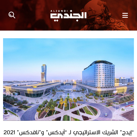
“إيدج” الشريك الاستراتيجي لـ “آيدكس” و”نافدكس” 2021