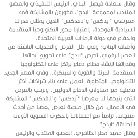
وقال سعادة فيصل البناي، الرئيس التنفيذي والعضو
المنتدب لمجموعة “ايدج”: فخورون بالمشاركة في
معرضي “آيدكس” و”نافدكس” اللذين يمثلان قدراتنا
السيادية الموحدة، باعتبارنا محور التكنولوجيا المتقدمة
والدفاع في دولة الإمارات العربية المتحدة.
وأضاف البناي: وفي ظل الفرص والتحديات الناشئة عن
العصر الرقمي، تحرص “ايدج” على تطويع أبحاثها
وقدراتها لإنشاء قطاع دفاع يرتكز على التكنولوجيا
المتقدمة المرنة والقوية والمبتكرة.. وفي العصر الجديد
للتكنولوجيا المتطورة، نعمل على بناء شراكات أكثر
فاعلية مع مقاولي الدفاع الدوليين، ونرحب بالفرص
التي يتيحها لنا معرضا “آيدكس” و”نافدكس” للمشاركة
في الأعمال، من خلال منصة تعرض بعضاً من أحدث
منتجاتنا، تزامناً مع احتفالاتنا بالذكرى السنوية الأولى
لانطلاقة “ايدج”.
وقال حميد مطر الظاهري، العضو المنتدب والرئيس