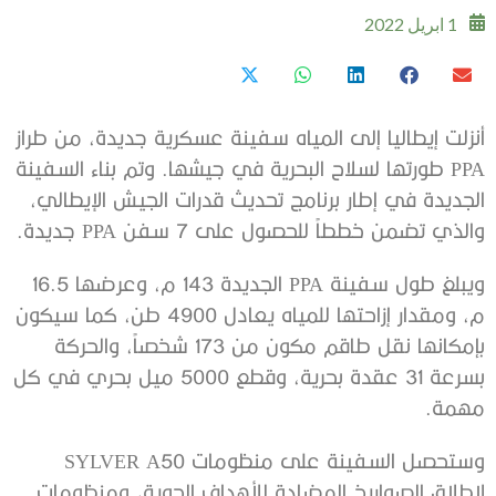
1 ابريل 2022
أنزلت إيطاليا إلى المياه سفينة عسكرية جديدة، من طراز
PPA طورتها لسلاح البحرية في جيشها. وتم بناء السفينة
الجديدة في إطار برنامج تحديث قدرات الجيش الإيطالي،
والذي تضمن خططاً للحصول على 7 سفن PPA جديدة.
ويبلغ طول سفينة PPA الجديدة 143 م، وعرضها 16.5
م، ومقدار إزاحتها للمياه يعادل 4900 طن، كما سيكون
بإمكانها نقل طاقم مكون من 173 شخصاً، والحركة
بسرعة 31 عقدة بحرية، وقطع 5000 ميل بحري في كل
مهمة.
وستحصل السفينة على منظومات SYLVER A50
لإطلاق الصواريخ المضادة للأهداف الجوية، ومنظومات