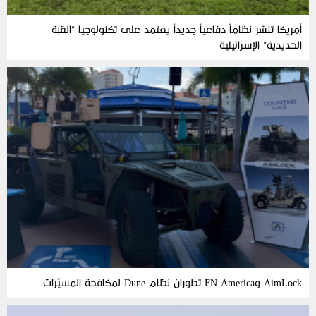
أمريكا تنشر نظاماً دفاعياً جديداً يعتمد على تكنولوجيا “القبة
الحديدية” الإسرائيلية
AimLock وFN America تطوران نظام Dune لمكافحة المسيّرات