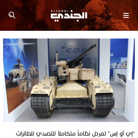
“إي أو إس” تعرض نظاماً متكاملاً للتصدي للطائرات