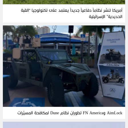
أمريكا تنشر نظاماً دفاعياً جديداً يعتمد على تكنولوجيا “القبة
الحديدية” الإسرائيلية
AimLock وFN America تطوران نظام Dune لمكافحة المسيّرات