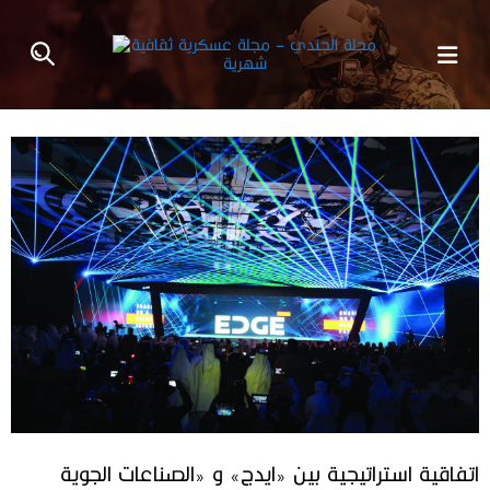
اتفاقية استراتيجية بين «ايدج» و «الصناعات الجوية