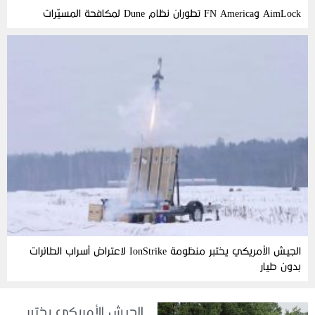
AimLock وFN America تطوران نظام Dune لمكافحة المسيّرات
الجيش الأمريكي يختبر منظومة IonStrike لاعتراض أسراب الطائرات
بدون طيار
الجيش الأمريكي يختبر