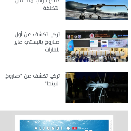
دفاع جوي منخفض
التكلفة
تركيا تكشف عن أول
صاروخ باليستي عابر
للقارات
تركيا تكشف عن “صاروخ
النينجا”