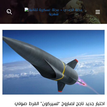
اختبار جديد ناجح لصاروخ “تسيركون” الفرط صوتي