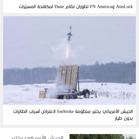
AimLock وFN America تطوران نظام Dune لمكافحة المسيّرات
الجيش الأمريكي يختبر منظومة IonStrike لاعتراض أسراب الطائرات
بدون طيار
الجيش الأمريكي يختبر