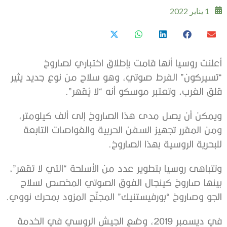
1 يناير 2022
أعلنت روسيا أنها قامت بإطلاق اختباري لصاروخ
“تسيركون” الفرط صوتي، وهو سلاح من نوع جديد يثير
قلق الغرب، وتعتبر موسكو أنه “لا يُقهر”.
ويمكن أن يصل مدى هذا الصاروخ إلى ألف كيلومتر،
ومن المقرر تجهيز السفن الحربية والغواصات التابعة
للبحرية الروسية بهذا الصاروخ.
وتتباهى روسيا بتطوير عدد من الأسلحة “التي لا تقهر”،
بينها صاروخ كينجال الفوق الصوتي المخصص لسلاح
الجو وصاروخ “بورفيستنيك” المجنّح المزود بمحرك نووي.
في ديسمبر 2019، وضع الجيش الروسي في الخدمة