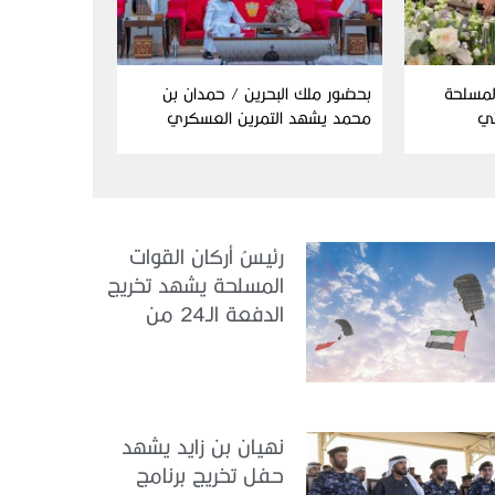
المسلحة
بحضور ملك البحرين / حمدان بن
ئي
محمد يشهد التمرين العسكري
المشترك “درع البحرين”
رئيسُ أركان القوات
المسلحة يشهد تخريج
الدفعة الـ24 من
مجندي الخدمة
الوطنية في مركز
تدريب سيح حفير
نهيان بن زايد يشهد
حفل تخريج برنامج