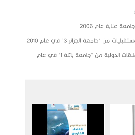
ة عنابة عام 2006
ن “جامعة الجزائر 3” في عام 2010
تَوَّج تحصيله العلمي بحصوله على درجة الدكتوراه في العلاقات الدولية من “جامعة باتنة 1” في عام