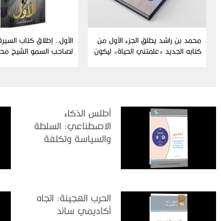
محمد بن راشد يطلق الجزء الأول من
الأول.. إطلاق كتاب السيرة 
كتابه الجديد «علمتني الحياة» ليكون
لصاحب السمو الشيخ محم
مرجعاً معرفياً وفكرياً للأجيال
آل مكتوم رحلة قائد استث
أطلس الذكاء
الاصطناعي: السلطة
والسياسة وتكلفة
الذكاء الاصطناعي
التي يتحملها الكوكب
الحرب الهجينة: اتجاه
أكاديمي سائد