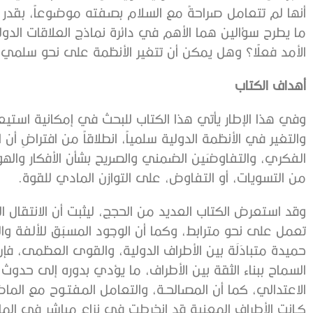
أنها لم تتعامل صراحةً مع السلام بصفته موضوعاً، بقدر 
ما يطرح سؤالين هما الأهم في دائرة نماذج العلاقات الدو
الأمد فعلًا؟ وهل يمكن أن تتغير الأنظمة على نحو سلمي
أهداف الكتاب
وفي هذا الإطار يأتي هذا الكتاب للبحث في إمكانية استيعا
والتغير في الأنظمة الدولية سلمياً، انطلاقاً من افتراضِ أن
الفكري، والتفاوضَين الضمني والصريح بشأن الأفكار والهوية
من التسويات، أو التفاوض، على التوازن المادي للقوة.
وقد استعرض الكتاب العديد من الحجج، ليثبت أن الانتقال 
تعمل على نحو مترابط، وكما أن الوجود المسبَق للألفة وال
حميدة متبادَلَة بين الأطراف الدولية، والقوى العظمى، فإ
السماح ببناء الثقة بين الأطراف، ما يؤدي بدوره إلى حدوث
الاعتدالي، كما أن المصالحـة، والتعامل المفتـوح مع الماضي
كـانت الأطراف المعنية قد انخرطت في نزاع مباشر في ال