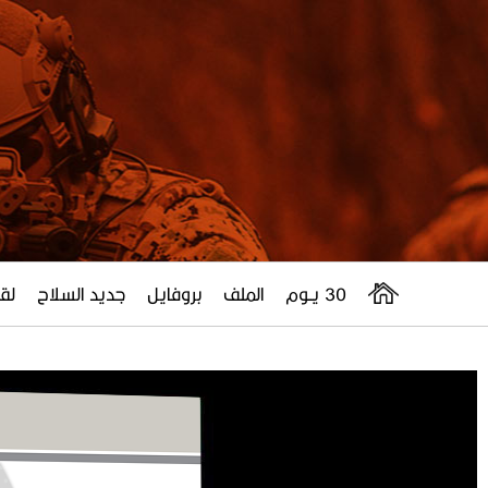
30 يــوم
الملف
بروفايل
جديد السلاح
لقا