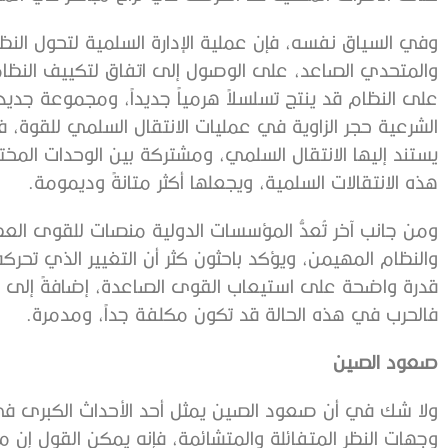
وفي السياق نفسه، فإن عملية الإدارة السلمية لتحول النظ
والمتحدي الصاعد، على الوصول إلى اتفاق لتكييف النظام ا
على النظام قد ينتج تسلسلاً هرمياً جديداً، ومجموعة جدي
الشرعية حجر الزاوية في عمليات الانتقال السلمي للقوة،
يستند إليها الانتقال السلمي، ومشتركة بين الوحدات ال
هذه الانتقالات السلمية، ويجعلها أكثر متانةً وديمومة.
ومن جانب آخر تُعدُّ المؤسسات الدولية منصات للقوى العظم
والنظام المهيمن، ويؤكد باحثون كثر أن التغيير الذي تحركه ا
قدرة واضحة على استيعاب القوى الصاعدة، إضافةً إلى ال
فالحرب في هذه الحالة قد تكون مكلفة جداً، ومدمرة.
صعود الصين
ولا شك في أن صعود الصين يمثل أحد الأحداث الكبرى في 
وجهات النظر المتفائلة والمتشائمة، فإنه يمكن القول إن 