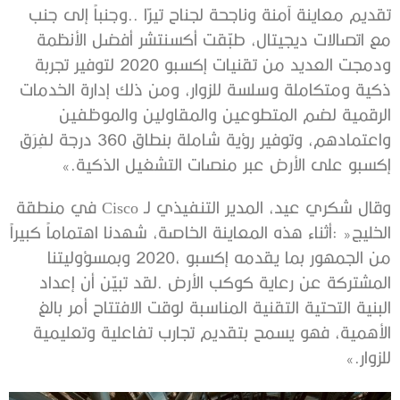
‬إكسبو‭ ‬على‭ ‬الأرض‭ ‬عبر‭ ‬منصات‭ ‬التشغيل‭ ‬الذكية‮»‬‭.‬
‬للزوار‮»‬‭.‬