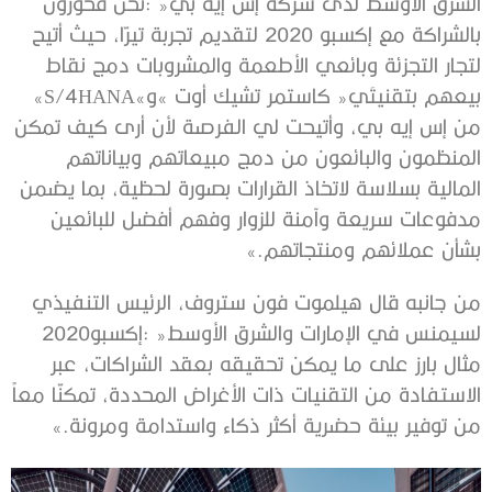
‬بيعهم‭ ‬بتقنيتَي‭ ‬‮«‬كاستمر‭ ‬تشيك‭ ‬أوت‮»‬‭ ‬و‮»‬S/4HANA‮»‬‭
‬بشأن‭ ‬عملائهم‭ ‬ومنتجاتهم‮»‬‭.‬
‬لسيمنس‭ ‬في‭ ‬الإمارات‭ ‬والشرق‭ ‬الأوسط‭: ‬‮«‬إكسبو‭ ‬2020‭
‬من‭ ‬توفير‭ ‬بيئة‭ ‬حضرية‭ ‬أكثر‭ ‬ذكاء‭ ‬واستدامة‭ ‬ومرونة‮»‬‭.‬