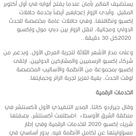
‬2020‭ ‬كل‭ ‬30‭ ‬دقيقة‭..‬
‬لوقت‭ ‬الحدث،‭ ‬بغية‭ ‬تعزيز‭ ‬تجربة‭ ‬الزائر‭ ‬وحمايتها‭.‬
الخدمات‭ ‬الرقمية