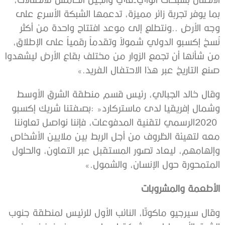
‬صنع‭ ‬التاريخ‭ ‬عبر‭ ‬هذا‭ ‬الاحتفال‭ ‬الفريد‮»‬‭.‬
‬المتمحورة‭ ‬حول‭ ‬الإنسان،‭ ‬والشمول‮»‬‭.‬
الأطعمة‭ ‬والمشروبات