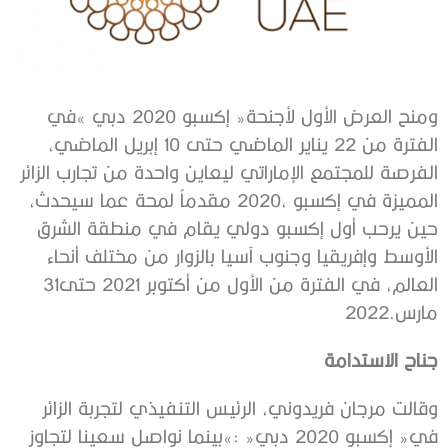
‬العالم،‭ ‬في‭ ‬الفترة‭ ‬من‭ ‬الأول‭ ‬من‭ ‬أكتوبر‭ ‬2021‭ ‬حتى‭ ‬31‭
‬مارس‭ ‬2022‭.‬
جناح‭ ‬الاستدامة