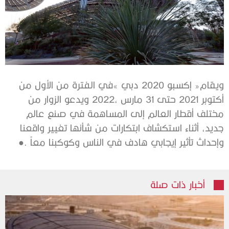
‬وإحداث‭ ‬تأثير‭ ‬إيجابي‭ ‬هادف‭ ‬في‭ ‬الناس‭ ‬وكوكبنا‭ ‬معاً‭. ‬●
أخبار ذات صلة