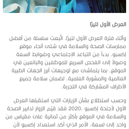
العرض‭ ‬الأول‭ ‬لتيرّا
‬الأطراف‭ ‬المشاركة‭ ‬في‭ ‬التجربة‭.‬