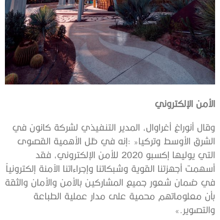
الأمن‭ ‬الإلكتروني
‬والتصوير‮»‬‭.‬