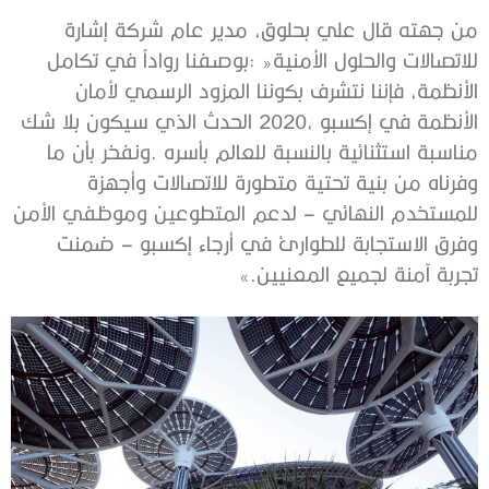
‬تجربة‭ ‬آمنة‭ ‬لجميع‭ ‬المعنيين‮»‬‭.‬