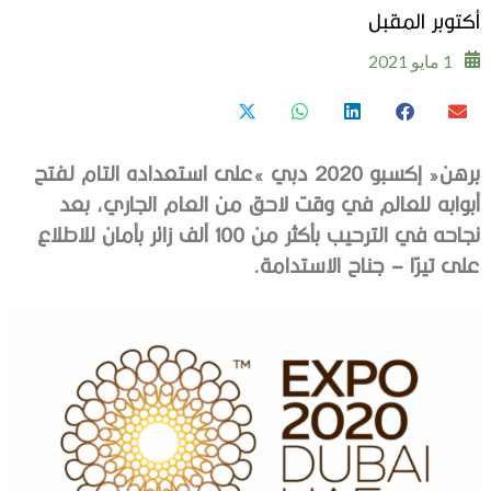
أكتوبر المقبل
1 مايو 2021
‬على‭ ‬تيرّا‭ ‬–‭ ‬جناح‭ ‬الاستدامة‭.‬