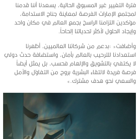
‬وإيجاد‭ ‬الحلول‭ ‬لأكثر‭ ‬تحدياتنا‭ ‬إلحاحاً‭.‬
‬والسعي‭ ‬نحو‭ ‬هدف‭ ‬مشترك‮»‬‭.‬