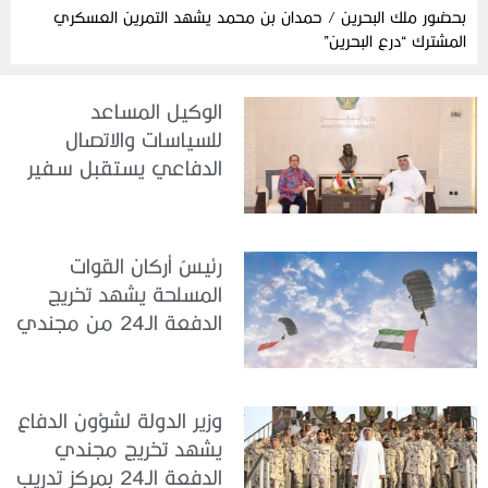
بحضور ملك البحرين / حمدان بن محمد يشهد التمرين العسكري
المشترك “درع البحرين”
الوكيل المساعد
للسياسات والاتصال
الدفاعي يستقبل سفير
جمهورية إندونيسيا لدى
الدولة
رئيسُ أركان القوات
المسلحة يشهد تخريج
الدفعة الـ24 من مجندي
الخدمة الوطنية في مركز
تدريب سيح حفير
وزير الدولة لشؤون الدفاع
يشهد تخريج مجندي
الدفعة الـ24 بمركز تدريب