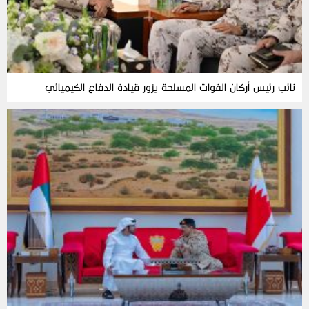
نائب رئيس أركان القوات المسلحة يزور قيادة الدفاع الكيميائي