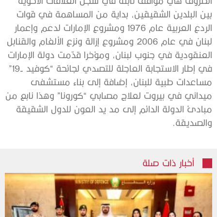
الظروف هي مواقف ثابتة في سجل العلاقات الأخوية
بين البلدين الشقيقين، بداية من المساهمة في قوات
الردع العربية عام 1976 ومشروع الإمارات لدعم وإعمار
لبنان في عام 2006 ومشروع إزالة ونزع الألغام والقنابل
العنقودية في جنوب لبنان، ومؤخرا قدّمت دولة الإمارات
في إطار الاستجابة العاجلة للتصدي لجائحة “كوفيد -19”
مساعدات طبية للبنان، إضافة إلى بناء مستشفى
ميداني في بيروت لعلاج مصابي “كورونا” وهذا نابع من
مبادئ الدولة الدائم إلى مد يد العون للدول الشقيقة
والصديقة.
أخبار ذات صلة