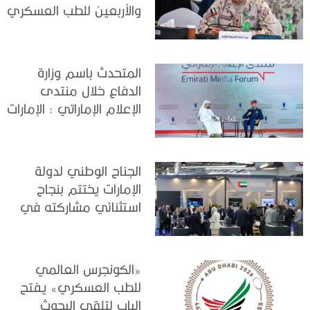
والأربعين للطب العسكري
تعقد اجتماعًا لمتابعة آخر
التحضيرات
المتحدث باسم وزارة
الدفاع خلال منتدى
الإعلام الإماراتي : الإمارات
نموذج عالمي في
الجاهزية والاستقرار
الجناح الوطني لدولة
الإمارات يختتم بنجاح
استثنائي مشاركته في
معرض «يوروساتوري
2026»
«الكونجرس العالمي
للطب العسكري» يفتح
الباب لتلقي البحوث