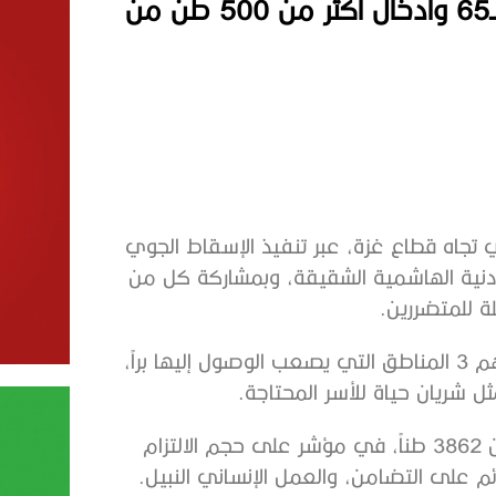
الإمارات تواصل إنقاذ غزة.. الإسقاط الجوي الـ65 وادخال اكثر من 500 طن من
اني تجاه قطاع غزة، عبر تنفيذ الإسقاط الجوي
الأردنية الهاشمية الشقيقة، وبمشاركة كل من
ة للمتضررين.
واستهدفت عملية طيور الخير، التابعة لعملية الفارس الشهم 3 المناطق التي يصعب الوصول إليها براً،
ل شريان حياة للأسر المحتاجة.
وارتفع إجمالي ما تم إسقاطه من المساعدات إلى أكثر من 3862 طناً، في مؤشر على حجم الالتزام
م على التضامن، والعمل الإنساني النبيل.