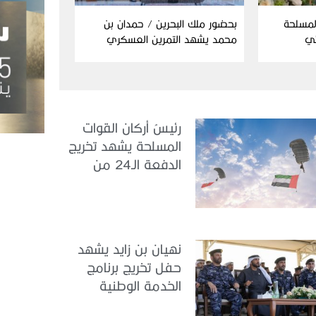
المسلحة
بحضور ملك البحرين / حمدان بن
ئي
محمد يشهد التمرين العسكري
المشترك “درع البحرين”
رئيسُ أركان القوات
المسلحة يشهد تخريج
الدفعة الـ24 من
مجندي الخدمة
الوطنية في مركز
تدريب سيح حفير
نهيان بن زايد يشهد
حفل تخريج برنامج
الخدمة الوطنية
للملتحقين بوزارة