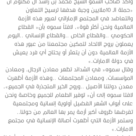
‬في‭ ‬دولة‭ ‬الامارات‮»‬‭.‬
‬تفرضها‭ ‬ظروف‭ ‬أكبر‭ ‬أزمة‭ ‬يمر‭ ‬بها‭ ‬العالم‭ ‬من‭ ‬حولنا‭..
‬الامارات‮»‬‭.‬