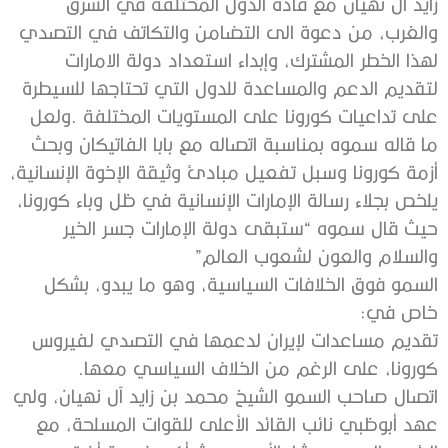
‬والسلام‭ ‬والعون‭ ‬لشعوب‭ ‬العالم”
‬خاص‭ ‬في‭:‬
‬كورونا،‭ ‬على‭ ‬الرغم‭ ‬من‭ ‬الخلاف‭ ‬السياسي‭ ‬معها‭.‬