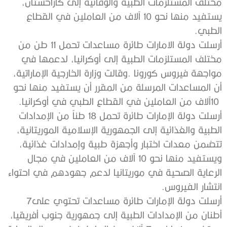
‬الطبي‭.‬
‬10‭ ‬آلاف‭ ‬من‭ ‬العاملين‭ ‬في‭ ‬القطاع‭ ‬الطبي‭ ‬في‭ ‬أوكرانيا‭.‬
‬انتشار‭ ‬الفيروس‭.‬
أرسلت‭ ‬دولة‭ ‬الإمارات‭ ‬طائرة‭ ‬مساعدات‭ ‬تحتوي‭ ‬على‭ ‬7‭