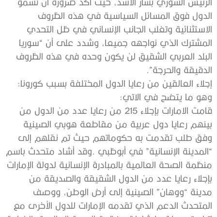
‬الدقيقة‭ ‬والحرجة”‭.‬
إجلاء‭ ‬العالقين‭ ‬من‭ ‬رعايا‭ ‬الدول‭ ‬المختلفة‭ ‬بسبب‭ ‬كورونا‭:
‬وهو‭ ‬ما‭ ‬يتضح‭ ‬في‭ ‬الاتي‭:‬