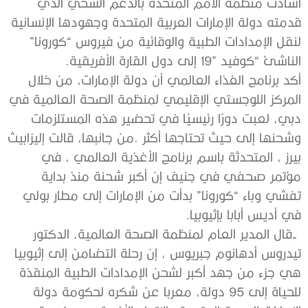
‬الناشئ‭ ‬“كوفيد‭ ‬19”‭ ‬إلى‭ ‬دول‭ ‬القارة‭ ‬الأفريقية‭.‬
‬في‭ ‬أديس‭ ‬أبابا‭ ‬بإثيوبيا‭.‬