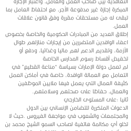
‬العمل‭.‬
‬تخفيض‭ ‬أقساط‭ ‬رسوم‭ ‬المدارس‭ ‬الخاصة
‬والعمال،‭ ‬حفاظا‭ ‬على‭ ‬صحتهم‭ ‬وسلامتهم‭.‬
ثانيا‭: ‬على‭ ‬المستوى‭ ‬الخارجي