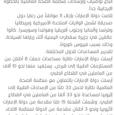
‬الإيجابية‭ ‬جداً‭. ‬
‬وذلك‭ ‬بسبب‭ ‬فيروس‭ ‬كورونا‭.‬
تقديم‭ ‬المساعدات‭ ‬للدول‭ ‬المختلفة‭:‬
‬من‭ ‬العاملين‭ ‬في‭ ‬القطاع‭ ‬الطبي‭.‬