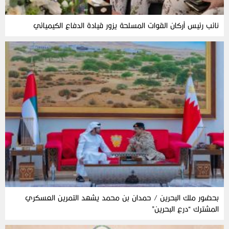
نائب رئيس أركان القوات المسلحة يزور قيادة الدفاع الكيميائي
بحضور ملك البحرين / حمدان بن محمد يشهد التمرين العسكري
المشترك “درع البحرين”