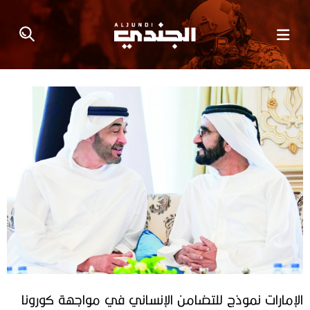
الإمارات ‬نموذج‭ ‬للتضامن‭ ‬الإنساني‭ ‬في‭ ‬مواجهة‭ ‬كورونا‭