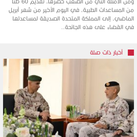
‬في‭ ‬القضاء‭ ‬على‭ ‬هذه‭ ‬الجائحة‭.. ‬
أخبار ذات صلة