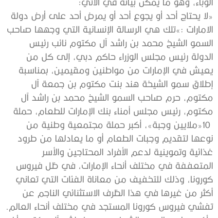
‬الوباء،‭ ‬وهو‭ ‬ما‭ ‬يمكن‭ ‬بيانه‭ ‬في‭ ‬الاتي‭:‬
‬تفشي‭ ‬فيروس‭ ‬كورونا‭ ‬المستجد‭ ‬في‭ ‬مختلف‭ ‬أنحاء‭ ‬العالم‭.‬