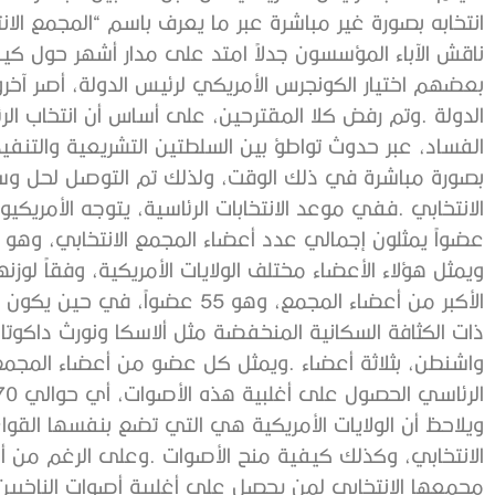
‬عضواً‭ ‬يمثلون‭ ‬إجمالي‭ ‬عدد‭ ‬أعضاء‭ ‬المجمع‭ ‬الانتخابي،‭ ‬وهو‭ ‬عدد‭ ‬موازٍ‭ ‬لعدد‭ ‬أعضاء‭ ‬الكونجرس‭ ‬الأمريكي‭.‬
‬الرئاسي‭ ‬الحصول‭ ‬على‭ ‬أغلبية‭ ‬هذه‭ ‬الأصوات،‭ ‬أي‭ ‬حوالي‭ ‬270‭ ‬صوتاً‭ ‬أو‭ ‬أكثر،‭ ‬لكي‭ ‬يفوز‭ ‬بالانتخابات‭ ‬الأمريكية‭.‬