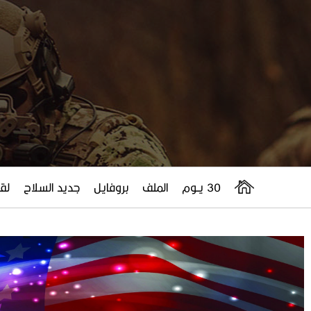
30 يــوم
الملف
بروفايل
جديد السلاح
لقا