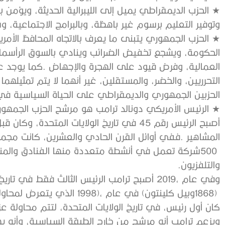
‬وتوفير‭ ‬التعليم‭ ‬برسوم‭ ‬غير‭ ‬باهظة،‭ ‬وبالبرامج‭ ‬الاجتماعية،‭ ‬وسياسات‭ ‬حماية‭ ‬البيئة،‭ ‬ونقابات‭ ‬العمال‭. ‬
‬الحزبين‭ ‬الجمهوري‭ ‬والديمقراطي‭ ‬على‭ ‬الحياة‭ ‬السياسية‭ ‬في‭ ‬الولايات‭ ‬المتحدة‭.‬
‬والتلفزيون‭. ‬
‬كان‭ ‬أول‭ ‬رئيس،‭ ‬في‭ ‬تاريخ‭ ‬الولايات‭ ‬المتحدة،‭ ‬لتتم‭ ‬محاولة‭ ‬عزله‭ ‬خلال‭ ‬فترة‭ ‬ولايته‭ ‬الأولى‭.‬