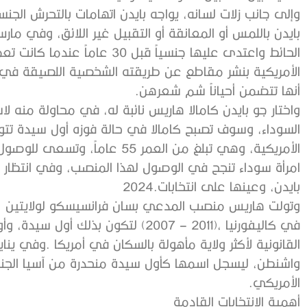
‬أنها‭ ‬تتضمن‭ ‬أحياناً‭ ‬شم‭ ‬شعرهن‭. ‬
‬بايدن،‭ ‬وعينها‭ ‬على‭ ‬انتخابات‭ ‬2024‭.‬
‬الأمريكي‭.‬
أهمية‭ ‬الانتخابات‭ ‬القادمة