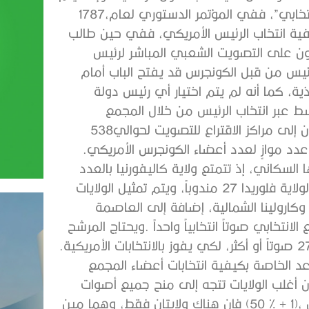
‬انتخابه‭ ‬بصورة‭ ‬غير‭ ‬مباشرة‭ ‬عبر‭ ‬ما‭ ‬يعرف‭ ‬باسم‭ ‬“المجمع‭ ‬الانتخابي”،‭ ‬ففي‭ ‬المؤتمر‭ ‬الدستوري‭ ‬لعام‭ ‬1787،‭
‬الانتخابي‭. ‬ففي‭ ‬موعد‭ ‬الانتخابات‭ ‬الرئاسية،‭ ‬يتوجه‭ ‬الأمريكيون‭ ‬إلى‭ ‬مراكز‭ ‬الاقتراع‭ ‬للتصويت‭ ‬لحوالي‭ ‬538‭