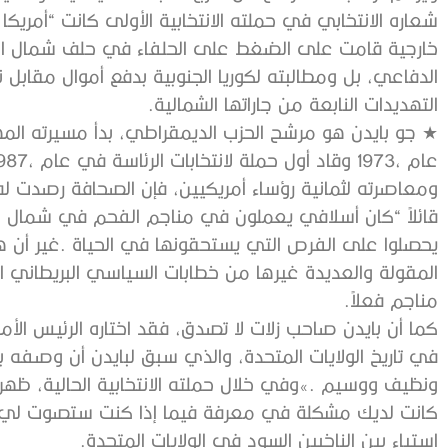
‬التهديدات‭ ‬النابعة‭ ‬من‭ ‬جاراتها‭ ‬الشمالية‭. ‬
‬مناجم‭ ‬فعلاً‭. ‬
‬استياء‭ ‬بين‭ ‬الناخبين‭ ‬السود‭ ‬في‭ ‬الولايات‭ ‬المتحدة‭.‬