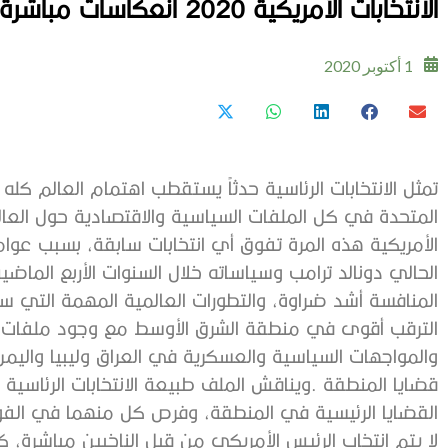
الانتخابات‭ ‬الأمريكية 2020 انعكاسات‭ ‬مباشرة‭ ‬على‭ ‬الصراعات‭ ‬الإقليمية‭ ‬والدولية
1 أكتوبر 2020
‬القضايا‭ ‬الرئيسية‭ ‬في‭ ‬المنطقة،‭ ‬وفرص‭ ‬كل‭ ‬منهما‭ ‬في‭ ‬الفوز‭.‬