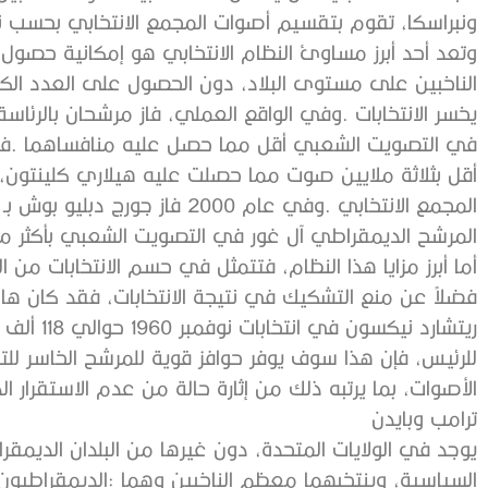
‬ونبراسكا،‭ ‬تقوم‭ ‬بتقسيم‭ ‬أصوات‭ ‬المجمع‭ ‬الانتخابي‭ ‬بحسب‭ ‬نسبة‭ ‬الأصوات‭ ‬التي‭ ‬يحصل‭ ‬كلها‭ ‬كل‭ ‬مرشح‭. ‬
‬المرشح‭ ‬الديمقراطي‭ ‬آل‭ ‬غور‭ ‬في‭ ‬التصويت‭ ‬الشعبي‭ ‬بأكثر‭ ‬من‭ ‬نصف‭ ‬مليون‭ ‬صوت‭.‬
‬الأصوات،‭ ‬بما‭ ‬يرتبه‭ ‬ذلك‭ ‬من‭ ‬إثارة‭ ‬حالة‭ ‬من‭ ‬عدم‭ ‬الاستقرار‭ ‬الداخلي‭.‬
ترامب‭ ‬وبايدن‭ ‬
‬السياسية،‭ ‬وينتخبهما‭ ‬معظم‭ ‬الناخبين‭ ‬وهما‭:‬‭ ‬الديمقراطيون‭ ‬والجمهوريون‭.‬