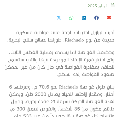
1 يناير 2025
أجرت البرازيل اختبارات ناجحة على غواصة عسكرية
جديدة من نوع Riachuelo، طورتها لصالح سلاح البحرية.
وخضعت الغواصة لما يسمى بعملية الغطس الثابت،
وتم اختبار قمرة الإنقاذ الموجودة فيها والتي ستسمح
للطاقم بمغادرة الغواصة في حال كان من غير الممكن
صعود الغواصة إلى السطح.
يبلغ طول غواصة Riachuelo نحو 70.6 م، وعرضها 6
أمتار، ومقدار إزاحتها للمياه يعادل 2000 طن، ويمكن
لهذه الغواصة الحركة بسرعة 21 عقدة بحرية، وحمل
طاقم مكون من 35 شخصاً، والغوص لعمق 300 م،
وتتسلح كل غواصة بـ 18 طوربيداً من عيار 533 ملم،