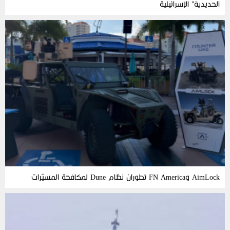
الحديدية” الإسرائيلية
AimLock وFN America تطوران نظام Dune لمكافحة المسيّرات