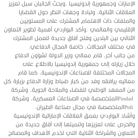
‬في‭ ‬مختلف‭ ‬المجالات،‭ ‬خاصة‭ ‬المجال‭ ‬الدفاعي‭.‬
‬Ptdi‭ ‬المتخصصة‭ ‬في‭ ‬مجال‭ ‬صناعة‭ ‬الطيران‭.‬