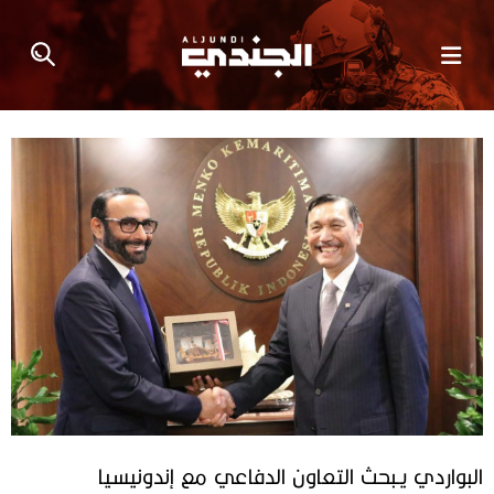
البواردي‭ ‬يـبحث‭ ‬التعاون‭ ‬الدفاعي‭ ‬مع‭ ‬إندونيسيا