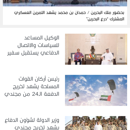
بحضور ملك البحرين / حمدان بن محمد يشهد التمرين العسكري
المشترك “درع البحرين”
الوكيل المساعد
للسياسات والاتصال
الدفاعي يستقبل سفير
جمهورية إندونيسيا لدى
الدولة
رئيسُ أركان القوات
المسلحة يشهد تخريج
الدفعة الـ24 من مجندي
الخدمة الوطنية في مركز
تدريب سيح حفير
وزير الدولة لشؤون الدفاع
يشهد تخريج مجندي