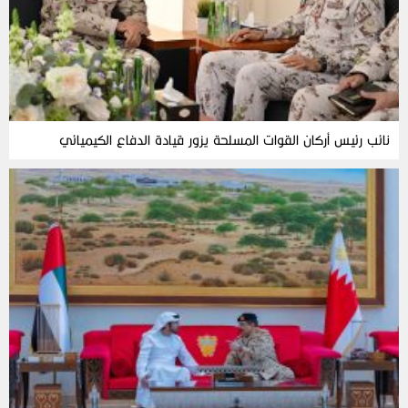
نائب رئيس أركان القوات المسلحة يزور قيادة الدفاع الكيميائي