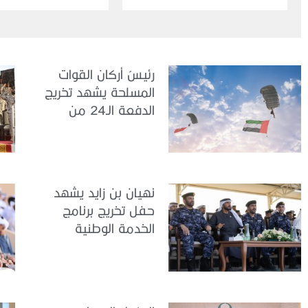
المشترك “درع البحرين”
رئيسُ أركان القوات
المسلحة يشهد تخريج
الدفعة الـ24 من
مجندي الخدمة
الوطنية في مركز
تدريب سيح حفير
نهيان بن زايد يشهد
حفل تخريج برنامج
الخدمة الوطنية
للملتحقين بوزارة
الداخلية