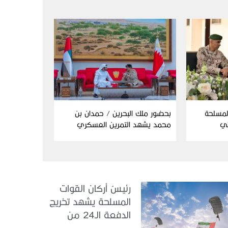
المسلحة
بحضور ملك البحرين / حمدان بن
ئي
محمد يشهد التمرين العسكري
المشترك “درع البحرين”
رئيسُ أركان القوات
المسلحة يشهد تخريج
الدفعة الـ24 من
مجندي الخدمة