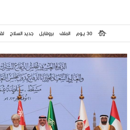
30 يــوم
الملف
بروفايل
جديد السلاح
لقا