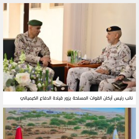
نائب رئيس أركان القوات المسلحة يزور قيادة الدفاع الكيميائي