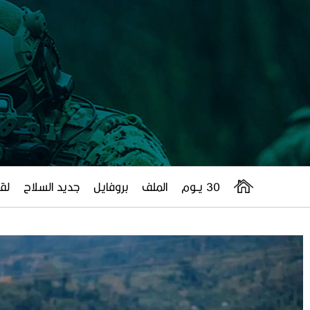
30 يــوم
الملف
بروفايل
جديد السلاح
لقا