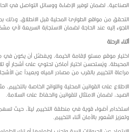
الصناعية، لضمان توفير الإضاءة ووسائل التواصل في الحالا
التحقق من مواقع الطوارئ المحلية قبل الانطلاق، وذلك
اللجوء إليه عند الحاجة لضمان الاستجابة السريعة لأي مشك
أثناء الرحلة
اختيار موقع مستوٍ لإقامة الخيمة، ويفضَّل أن يكون في
المحيطة، ويُستحسن اختيار أماكن تحتوي على أشجار أو تل
مراعاة التخييم بالقرب من مصادر المياه وبعيداً عن الأشجار 
الاطلاع على القوانين المحلية واللوائح الخاصة بالتخييم، م
الصيد، لضمان الامتثال للقوانين والحفاظ على السلامة.
استخدام أضواء قوية في منطقة التخييم ليلاً، حيث تسهم 
وتعزيز الشعور بالأمان أثناء التخييم.
الابتعاد عن الحيوانات البرية وتجنب إطعامها أو ترك الطعا