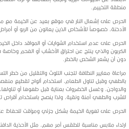
منطقة التخييم.
الحرص على إشعال النار في موقع بعيد عن الخيمة مع مراقبت
الأدخنة، خصوصاً للأشخاص الذين يعانون من الربو أو أمراض ا
الحرص على عدم استخدام الشوايات أو المواقد داخل الخيم
الكربون والذي ينتج عن احتراق الأخشاب أو الفحم وخاصة 
دون أن يشعر الشخص بالخطر.
مراعاة معايير النظافة لتجنب التلوث والتقليل من خطر التس
بالطهي وقبل تناول الطعام، استخدام ألواح تقطيع منفص
والدواجن، وغسل الخضروات بعناية قبل طهوها أو تناولها، 
للشرب والطهي آمنة ونقية، ولذا ينصح باستخدام أقراص تعقي
الحرص على تهوية الخيمة بشكل جزئي ومؤقت للحفاظ على
ارتداء ملابس مناسبة للطقس أمر مهم، مثل الأحذية الدافئ