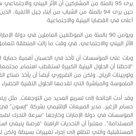
يرى 95 بالمئة من المشاركين أن الأثر البيئي والاجتم
حين يرى 94 بالمئة من الشباب من أبناء جيل الألفية
أعلى في القضايا البيئية والاجتماعية.
ويؤمن 90 بالمئة من الموظفين العاملين في دولة الإم
الأثر البيئي والاجتماعي، في وقت ما زالت المنطقة تتعامل
وبات على المؤسسات أن تأخذ في الحسبان أهمية حماية الب
“لاحظنا أن الحلول البيئية الكبيرة تستقطب اهتمام مجتمعا
وتوربينات الرياح، ولكن من الضروري أيضاً أن يأخذ صناع الق
الملموسة والمباشرة التي تقدمها الحلول التقنية الخضراء 
وقد أدت الجائحة إلى تسريع العديد من التوجهات، مثل زياد
حسام الزغير، مدير المبيعات الإقليمي بشركة “إبسون” في 
المؤسسات في دولة الإمارات وخارجها “سرعة التحرك لضمان 
المستدامة”، معتبراً أن التحديات الراهنة “فرصة ينبغي ا
المستقبلية والتي تتطلع إلى إجراء تغييرات بسيطة ولكن لها أ