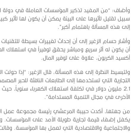
وأضاف: “من المفيد تذكير المؤسسات العاملة في دولة الإ
سبيل تقليل تأثيرها على البيئة يمكن أن يكون لها تأثير كبي
إلى هذه المسألة باهتمام أكبر”.
وأشار حسام الزغير إلى أن إحداث تغييرات بسيطة للتقنيات
أن يكون له أثر سريع ومباشر يحقق توفيراً في استهلاك الط
أكسيد الكربون، علاوة على توفير المال.
ولتبسيط النظرة إلى هذه المسألة، قال الزغير: “إذا حولت 
التجارية التي تستخدمها إلى الطابعات النافثة للحبر المصم
2.1 مليون دولار في تكلفة استهلاك الكهرباء سنوياً، ح
الأخرى في مجال التنمية المستدامة”.
من جهتها، أكدت حبيبة المرعشي رئيسة مجموعة عمل الإمار
يكفل إضفاء قيمة تجارية طويلة الأمد على المؤسسات. ويجب 
والاجتماعية والاقتصادية التي تعمل بها المؤسسة. وقا