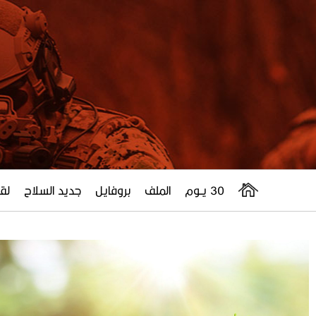
30 يــوم
الملف
بروفايل
جديد السلاح
لقا