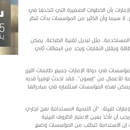
مارات بأن الخطوات الصغيرة التي تتخذها في
ر، لا سيما وأن الكثير من المؤسسات بدأت تنظر
 المستخدمة، مثل تبديل تقنية الطباعة، يمكن
اقة ويقلل النفايات ويحد من انبعاثات ثاني
المؤسسات في دولة الإمارات جميع طابعات الليزر
مة للأعمال من “إبسون”، فقد تحدث توفيراً قدره
يث يمكن لهذه المؤسسات استثماره في مبادراتها
ات للبيئة: “أن التنمية المستدامة نهج تجاري
أن نأخذ بعين الاعتبار الظروف البيئية
لت إن الاستدامة تتطلب من المؤسسات وضع