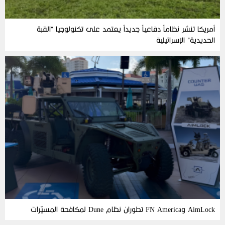
أمريكا تنشر نظاماً دفاعياً جديداً يعتمد على تكنولوجيا “القبة
الحديدية” الإسرائيلية
AimLock وFN America تطوران نظام Dune لمكافحة المسيّرات