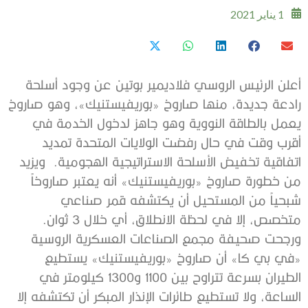
1 يناير 2021
أعلن الرئيس الروسي فلاديمير بوتين عن وجود أسلحة
رادعة جديدة، منها صاروخ «بوريفيستنيك»، وهو صاروخ
يعمل بالطاقة النووية وهو جاهز لدخول الخدمة في
أقرب وقت في حال رفضت الولايات المتحدة تمديد
اتفاقية تخفيض الأسلحة الاستراتيجية الهجومية. ويزيد
من خطورة صاروخ «بوريفيستنيك» أنه يعتبر صاروخاً
شبحياً من المستحيل أن يكتشفه قمر صناعي
متخصص، إلا في لحظة الانطلاق، أي خلال 3 ثوان.
ورجحت صحيفة مجمع الصناعات العسكرية الروسية
«في بي كا» أن صاروخ «بوريفيستنيك» يستطيع
الطيران بسرعة تتراوح بين 1100 و1300 كيلومتر في
الساعة، ولا تستطيع طائرات الإنذار المبكر أن تكتشفه إلا