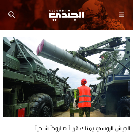
الجيش‭ ‬الروسي‭ ‬يمتلك‭ ‬قريباً‭ ‬صاروخاً‭ ‬شبحياً