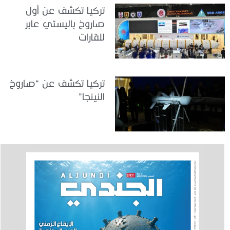
تركيا تكشف عن أول
صاروخ باليستي عابر
للقارات
تركيا تكشف عن “صاروخ
النينجا”