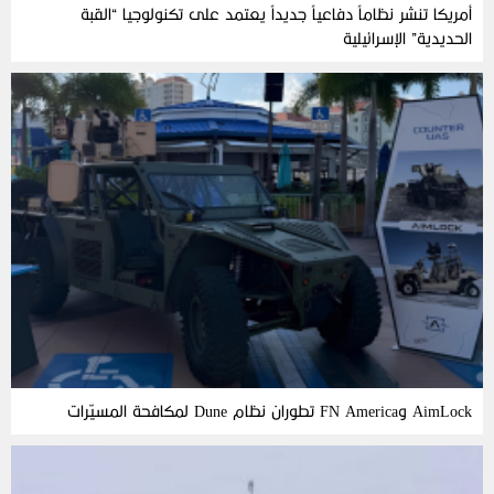
أمريكا تنشر نظاماً دفاعياً جديداً يعتمد على تكنولوجيا “القبة
الحديدية” الإسرائيلية
AimLock وFN America تطوران نظام Dune لمكافحة المسيّرات