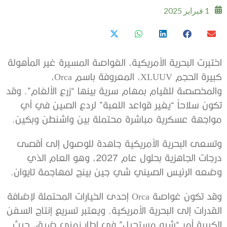
1 فبراير 2025
اختبرت البحرية الأمريكية، الغواصة المسيرة غير المأهولة
كبيرة الحجم XLUUV، المعروفة باسم Orca،
والمخصصة للقيام بمهام سرية بينها “زرع الألغام”. وقد
تكون سلاحاً “يغير قواعد اللعبة” لردع الصين في أي
مواجهة عسكرية مباشرة محتملة بين واشنطن وبكين.
وتسعى البحرية الأمريكية جاهدة للوصول إلى أقصى
درجات الجاهزية بحلول عام 2027، وهو العام الذي
وضعه الرئيس الصيني شي جين بينج لمهاجمة تايوان.
وقد تكون غواصة Orca إحدى الخيارات المحتملة لإضافة
القدرات إلى البحرية الأمريكية. ويعتبر تسريع إنتاج السفن
الكبيرة أمر “شبه مستحيل” في إطار زمني ضيق، حيث