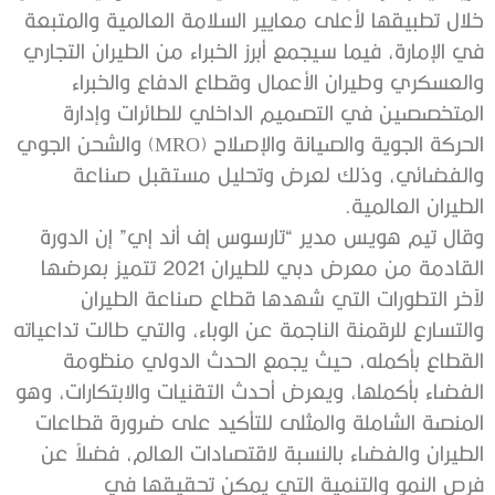
خلال تطبيقها لأعلى معايير السلامة العالمية والمتبعة
في الإمارة، فيما سيجمع أبرز الخبراء من الطيران التجاري
والعسكري وطيران الأعمال وقطاع الدفاع والخبراء
المتخصصين في التصميم الداخلي للطائرات وإدارة
الحركة الجوية والصيانة والإصلاح (MRO) والشحن الجوي
والفضائي، وذلك لعرض وتحليل مستقبل صناعة
الطيران العالمية.
وقال تيم هويس مدير “تارسوس إف أند إي” إن الدورة
القادمة من معرض دبي للطيران 2021 تتميز بعرضها
لآخر التطورات التي شهدها قطاع صناعة الطيران
والتسارع للرقمنة الناجمة عن الوباء، والتي طالت تداعياته
القطاع بأكمله، حيث يجمع الحدث الدولي منظومة
الفضاء بأكملها، ويعرض أحدث التقنيات والابتكارات، وهو
المنصة الشاملة والمثلى للتأكيد على ضرورة قطاعات
الطيران والفضاء بالنسبة لاقتصادات العالم، فضلاً عن
فرص النمو والتنمية التي يمكن تحقيقها في