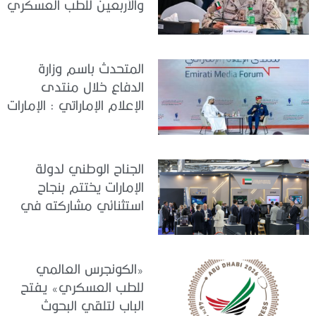
والأربعين للطب العسكري
تعقد اجتماعًا لمتابعة آخر
التحضيرات
المتحدث باسم وزارة
الدفاع خلال منتدى
الإعلام الإماراتي : الإمارات
نموذج عالمي في
الجاهزية والاستقرار
الجناح الوطني لدولة
الإمارات يختتم بنجاح
استثنائي مشاركته في
معرض «يوروساتوري
2026»
«الكونجرس العالمي
للطب العسكري» يفتح
الباب لتلقي البحوث