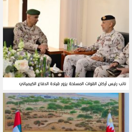
نائب رئيس أركان القوات المسلحة يزور قيادة الدفاع الكيميائي