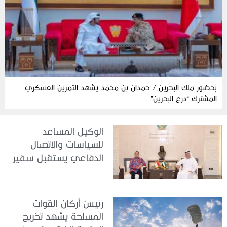
بحضور ملك البحرين / حمدان بن محمد يشهد التمرين العسكري
المشترك “درع البحرين”
الوكيل المساعد
للسياسات والاتصال
الدفاعي يستقبل سفير
جمهورية إندونيسيا لدى
الدولة
رئيسُ أركان القوات
المسلحة يشهد تخريج