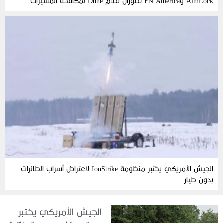
AimLock وFN America تطوران نظام Dune لمكافحة المسيّرات
الجيش الأمريكي يختبر منظومة IonStrike لاعتراض أسراب الطائرات
بدون طيار
الجيش الأمريكي يختبر