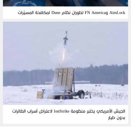
AimLock وFN America تطوران نظام Dune لمكافحة المسيّرات
الجيش الأمريكي يختبر منظومة IonStrike لاعتراض أسراب الطائرات
بدون طيار