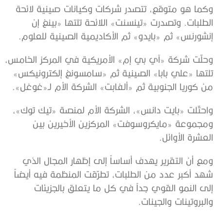
وكما هو متوقع، تتصدر شركات وكيانات صينية لائحة
الطلبات. وتصدرت «تينسنت» اللائحة تلتها «بينغ إن
إنشورنس» ثم «بايدو» ثم الأكاديمية الصينية للعلوم.
وحلّت شركة «آي بي إم» الأمريكية في المركز الخامس،
تلتها «علي بابا» الصينية ثم «سامسونغ إلكترونيكس»
من كوريا الجنوبية ثم «ألفابت» الشركة الأم لـ«غوغل».
واحتّلت «بايت دانس»، الشركة الأم لمنصة «تيك توك»،
ومجموعة «مايكروسوفت» المركزين الأخيرين بين
العشرة الأوائل.
ومع أن التقرير يهدف أساساً إلى إظهار المجال الذي
شهد أكبر عدد من الطلبات، تطرّقت المنظمة فيه أيضاً
إلى النمو القوي جداً في كل ما يتعلق بالجزيئات
والبروتينات والجينات.