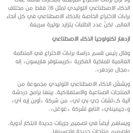
الذكاء الاصطناعي التوليدي تمثل 6% فقط من مختلف
براءات الاختراع الخاصة بالذكاء الاصطناعي في كل أنحاء
العالم، لكنّ عدد الطلبات يتزايد بوتيرة سريعة.
ازدهار تكنولوجيا الذكاء الاصطناعي
وقال رئيس قسم دراسة براءات الاختراع في المنظمة
العالمية للملكية الفكرية «كريستوفر هاريسون» إنه
«مجال مزدهر».
ويشغّل الذكاء الاصطناعي التوليدي مجموعة من
المنتجات الصناعية والاستهلاكية، بينها برامج دردشة
آلية كـ«تشات جي بي تي» من شركة «أوبن إيه آي»
و«جيميناي» التابع لشركة «غوغل».
ويساهم أيضاً في تصميم جزيئات جديدة لابتكار أدوية،
وتصميم منتجات جديدة وتحسينها.