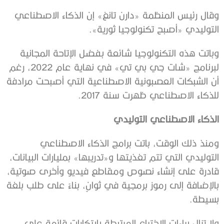
وقال رئيس المنظمة «دارن تانغ» إن الذكاء الاصطناعي
التوليدي «أصبح تكنولوجيا ثورية».
وباتت هذه التكنولوجيا شائعة بفضل الإتاحة المجانية
لبرنامج «شات جي بي تي» في نهاية عام 2022، رغم
أن الشبكات العصبونية الاصطناعية التي أصبحت مرادفة
للذكاء الاصطناعي ظهرت سنة 2017.
الذكاء الاصطناعي التوليدي
ومنذ ذلك الوقت، باتت برامج الذكاء الاصطناعي
التوليدي التي تتم تغذيتها و«تدريبها» بمليارات البيانات،
قادرة على إنشاء نصوص ومقاطع فيديو وأخرى صوتية،
بالإضافة إلى رموز برمجية في ثوانٍ، بناءً على طلب بلغة
بسيطة.
ولا تزال براءات الاختراع المرتبطة بابتكارات قائمة على