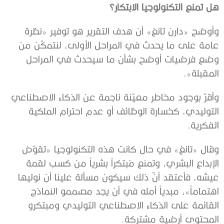
هل تمنع التكنولوجيا الابتكار؟
وأوضح «دارن تانغ» أن هدف التقرير هو توفير «نظرة
عامة على ما يحدث في المراحل الأولى، لنتمكّن من
وضع فرضيات أوضح بشأن ما سيحدث في المراحل
المقبلة».
وأقرّ بوجود مخاطر معيّنة ناجمة عن الذكاء الاصطناعي
التوليدي، كخسارة الوظائف أو عدم احترام الملكية
الفكرية.
وقال «تانغ» في حال كانت هذه التكنولوجيا «تقوّض
الإبداع البشري، وتمنع مُبتكراً بشرياً من كسب لقمة
عيشه، فأعتقد أنّ ذلك سيكون مسألة علينا أن نوليها
اهتماماً»، مبدياً أمله في أن يجد مصممو النماذج
القائمة على الذكاء الاصطناعي التوليدي ومبتكرو
المحتوى أرضية مشتركة.