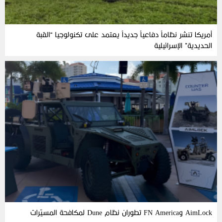
أمريكا تنشر نظاماً دفاعياً جديداً يعتمد على تكنولوجيا “القبة
الحديدية” الإسرائيلية
AimLock وFN America تطوران نظام Dune لمكافحة المسيّرات