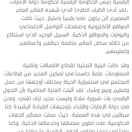
الرقمية رئيس الحكومة الرقمية لحكومة دولة الإمارات:
«لقد أدى الظرف الطارئ الذي شهده العالم العام
المنصرم لأن يكون عاما رقمياً بامتياز، حيث كانت
المواقع الإلكترونية وصفحات التواصل الاجتماعي
والبوابات والمواقع الذكية، السبيل الوحيد الذي استطاع
من خلاله سكان العالم متابعة حياتهم وأعمالهم
وتعليمهم.
وقد كانت البنية التحتية لقطاع الاتصالات وتقنية
المعلومات عاملاً حاسماً في تمكين العديد من قطاعات
المجتمع في استمرارية الحياة بمختلف أوجهها من عمل
وتعليم وبيع وشراء. لقد أثبتت الفترة الماضية بأن التحول
الرقمي بات ضرورة ملحة وليست مجرد ترف تقني، ونحن
في دولة الإمارات واقتداء بتوجيهات القيادة الرشيدة كنا
سباقين في هذه العملية، حيث عملت معظم الجهات
الحكومية على تطوير منصاتها وخدماتها الذكية، وكنا
رواداً في تبني وتطوير الحلول الرقمية ما مكننا من