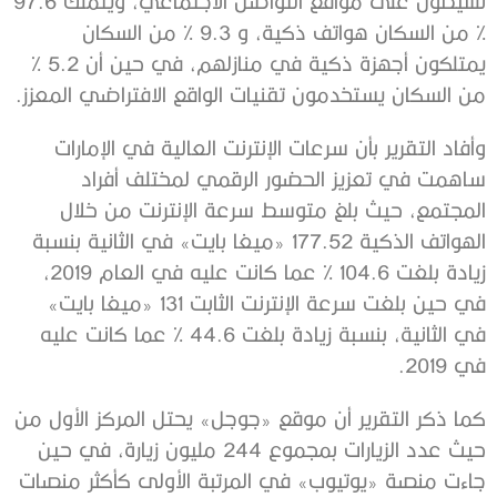
نشيطون على مواقع التواصل الاجتماعي، ويتملك 97.6
% من السكان هواتف ذكية، و 9.3 % من السكان
يمتلكون أجهزة ذكية في منازلهم، في حين أن 5.2 %
من السكان يستخدمون تقنيات الواقع الافتراضي المعزز.
وأفاد التقرير بأن سرعات الإنترنت العالية في الإمارات
ساهمت في تعزيز الحضور الرقمي لمختلف أفراد
المجتمع، حيث بلغ متوسط سرعة الإنترنت من خلال
الهواتف الذكية 177.52 «ميغا بايت» في الثانية بنسبة
زيادة بلغت 104.6 % عما كانت عليه في العام 2019،
في حين بلغت سرعة الإنترنت الثابت 131 «ميغا بايت»
في الثانية، بنسبة زيادة بلغت 44.6 % عما كانت عليه
في 2019.
كما ذكر التقرير أن موقع «جوجل» يحتل المركز الأول من
حيث عدد الزيارات بمجموع 244 مليون زيارة، في حين
جاءت منصة «يوتيوب» في المرتبة الأولى كأكثر منصات