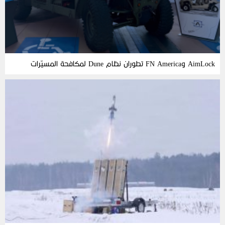
AimLock وFN America تطوران نظام Dune لمكافحة المسيّرات