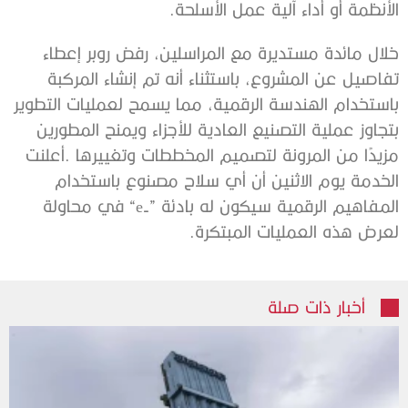
‬الأنظمة‭ ‬أو‭ ‬أداء‭ ‬آلية‭ ‬عمل‭ ‬الأسلحة‭.‬
‬لعرض‭ ‬هذه‭ ‬العمليات‭ ‬المبتكرة‭.‬
أخبار ذات صلة