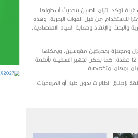
 الصيني سفينة الدورية 58M، وهي سفينة تؤكد التزام الصين بتحديث أسطولها
حري، وتم تصميم سفينة الدورية التي يبلغ طولها 58 متراً للاستخدام من قبل القوات البحرية، وهذه
ة والبحث والإنقاذ وحماية المياه الاقتصادية،
ديزل ومجهزة بمحركين مقوسين، ويمكنها
تحقيق مدى يصل إلى 2500 ميل بحري بسرعة رحلة تبلغ 12 عقدة. كما يمكن تجهيز السفينة بأنظمة
قيام بمهام متخصصة.
 لإطلاق الطائرات بدون طيار أو المروحيات