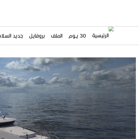
30 يــوم
الملف
بروفايل
جديد السلاح