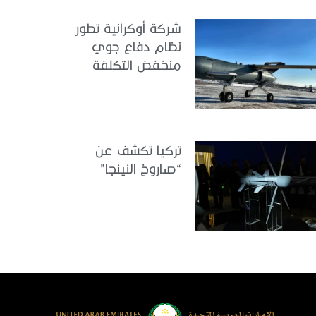
شركة أوكرانية تطور
نظام دفاع جوي
منخفض التكلفة
تركيا تكشف عن
“صاروخ النينجا”