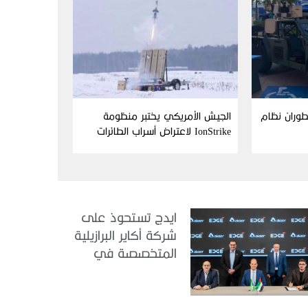
Aim وFN America تطوران نظام
الجيش الأمريكي يختبر منظومة
IonStrike لاعتراض أسراب الطائرات
بدون طيار
ايدج تستحوذ على
شركة أكاير البرازيلية
المتخصصة في
هندسة الطيران