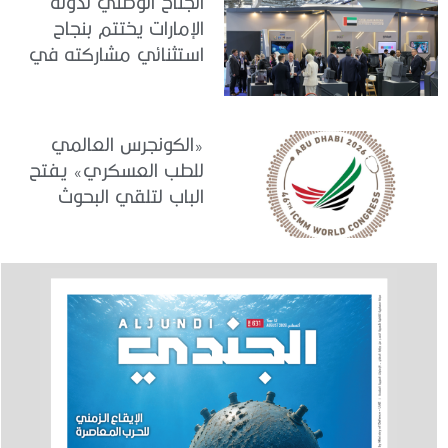
الجناح الوطني لدولة
الإمارات يختتم بنجاح
استثنائي مشاركته في
معرض «يوروساتوري
2026»
«الكونجرس العالمي
للطب العسكري» يفتح
الباب لتلقي البحوث
والدراسات المشاركة في
برنامجه العلمي