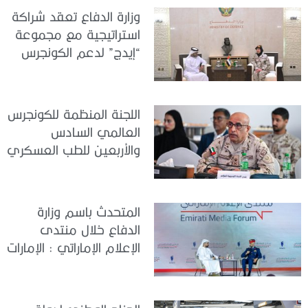
وزارة الدفاع تعقد شراكة
استراتيجية مع مجموعة
“إيدج” لدعم الكونجرس
العالمي للطب العسكري
– أبوظبي 2026
اللجنة المنظمة للكونجرس
العالمي السادس
والأربعين للطب العسكري
تعقد اجتماعًا لمتابعة آخر
التحضيرات
المتحدث باسم وزارة
الدفاع خلال منتدى
الإعلام الإماراتي : الإمارات
نموذج عالمي في
الجاهزية والاستقرار