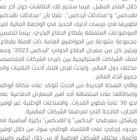
خلال العام المقبل، فيما ستدور تلك النقاشات حول آخر
نافدكس” و”محادثات آيدكس”، علمًا بأن “محادثات نافدكس
تطويرها في مرسى أدنيك الجديد في الواجهة المائية لمر
الموضوعات المتعلقة بقطاع الدفاع البحري، بينما تتضم
مجموعة متنوعة من المواضيع الهامة ذات الصلة بقطاع ا
لعقد الشراكات الاستراتيجية بين كبرى الشركات المتخصص
مختلف دول العالم، ولبحث فرص اقتناء أحدث التقنيات وال
جميع أنحاء العالم.
وتأتي النسخة الجديدة من الحدث لتؤكد على مكانة أبوظب
وإمكاناتها على استضافة أحد أهم المعارض الدفاعية عل
نحو 30 عاماً بتطوير القدرات، والصناعات الوطنية عبر 
التجارب الناجحة التي تعرضها الشركات العالمية.
ويشكل معرضي “آيدكس” و”نافدكس” ركيزة أساسية في 
مردود إيجابي على الاقتصاد الوطني سواء من خلال توفي
وأعمال مختلف الشركات الوطنية أو من خلال تنظيم واستض