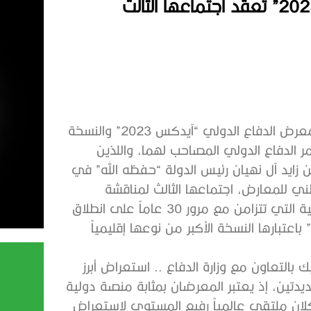
عقدت اللجنة العليا المنظمة للنسخة السادسة عشرة من معرض الدفاع الدولي “آيدكس 2023” والنسخة
رض الدفاع البحري “نافدكس 2023” ومؤتمر الدفاع الدولي المصاحب لهما، واللذين
زايد آل نهيان رئيس الدولة “حفظه الله” في
ي مركز أبوظبي الوطني للمعارض، اجتماعها الثالث لمناقشة
مستجدات الاستعدادات والتحضيرات لعقد النسخة الاستثنائية التي تتزامن مع مرور 30 عاماً على انطلاق
فدكس” باعتبارها النسخة الأكبر من نوعها إقليمياً
بالتعاون مع وزارة الدفاع .. استعراض أبرز
يدتين، إذ يعتبر المعرضان بمثابة منصة دولية
كلان ملتقى عالمياً رفيع المستوى لاستعراض