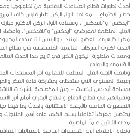
أحدث تطورات قطاع الصناعات الدفاعية من تكنولوجيا ومع
حضر الاجتماع .. معالي اللواء الركن طيار فارس خلف المز
“آيدكس” و”نافدكس”، وسعادة اللواء الركن الدكتور مبارك س
العليا المنظمة لمعرضي “آيدكس” و”نافدكس”، وأعضاء اللج
مطر الظاهري، العضو المنتدب والرئيس التنفيذي لمجموعة
الحدث لكبرى الشركات العالمية المتخصصة في قطاع الصنا
ومعدات متطورة، ليكون الأكبر في تاريخ هذا الحدث العال
الإقليمي والدولي.
وتابعت اللجنة العليا المنظمة للفعالية آخر المستجدات ال
رفيعة المستوى التي ستحظى بمشاركة قادة الفكر والمؤث
بمساحة آيدكس نيكست – جين المخصصة للشركات الناشئة، 
وتقنياتهم في قطاع الدفاع والدفاع البحري أمام أبرز الأسم
التحضيرات الخاصة بالأجنحة الاستثنائية بالحدث بما فيها بجن
يحتضن معرضاً تفاعلياً يسلط الضوء على أهم المنتجات و
مدى الثلاثين عاماً الماضية.
وتطرق الاجتماع إلى التحضيرات الخاصة بالفعاليات النقا