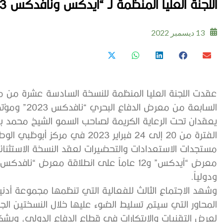
اللجنة العليا المنظمة لـ “آيدكس ونافدكس 2023” تعقد اجتماعها الثالث
13 ديسمبر 2022
السابعة من مع
يعقدان تحت الرعاية الكريمة لصاحب السمو الشيخ محمد بن 
الفترة من 20 إلى 24 فبراير 2023 ف
معرض “آيدكس” و12 عاماً على انطلاقة معرض “نا
ودولياً.
وشهد الاجتماع الثالث للفعالية التي تنظمها مجموعة أدنيك 
المحاور التي سيتم تسليط الضوء عليها خلال النسختين الجد
لعرض التقنيات والابتكارات في قطاع الدفاع الدولي، ويش