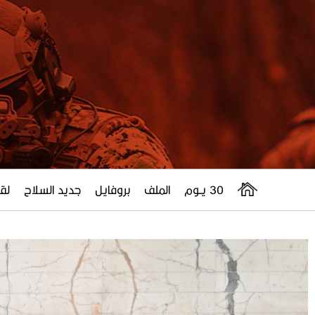
30 يــوم
الملف
بروفايل
جديد السلاح
لقا