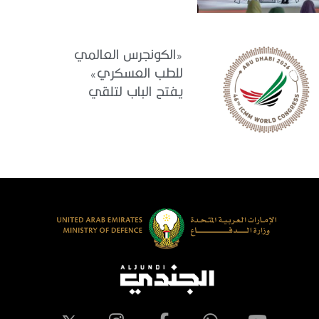
في الجاهزية
والاستقرار
«الكونجرس العالمي
للطب العسكري»
يفتح الباب لتلقي
البحوث والدراسات
المشاركة في برنامجه
العلمي