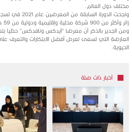
مختلف دول العالم.
زائر وأكثر من 900 شركة محلية وإقليمية ودولية من 59 دولة، بالإضافة إلى استضافة 35 جناحاً وطنياً.
ومن الجدير بالذكر أن معرضا “آيدكس ونافدكس” حظيا ب
العارضة التي تسعى لعرض أفضل الابتكارات والتعرف على
الحيوية.
أخبار ذات صلة