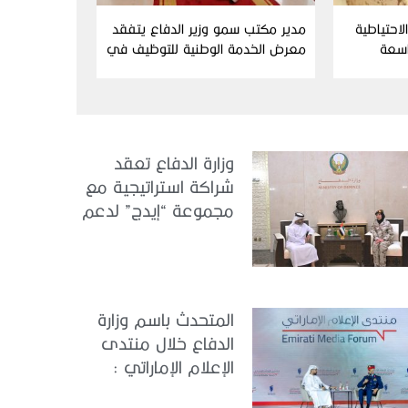
احتياطية
مدير مكتب سمو وزير الدفاع يتفقد
اسعة
معرض الخدمة الوطنية للتوظيف في
دورته التاسعة
وزارة الدفاع تعقد
شراكة استراتيجية مع
مجموعة “إيدج” لدعم
الكونجرس العالمي
للطب العسكري –
أبوظبي 2026
المتحدث باسم وزارة
الدفاع خلال منتدى
الإعلام الإماراتي :
الإمارات نموذج عالمي