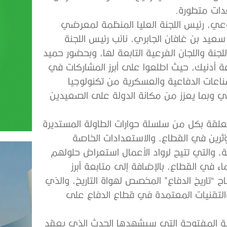
دات متطورة.
روعي، رئيس اللجنة العليا المنظمة لمعرضي
عيد بن غافان الجابري، نائب رئيس اللجنة
نة واللجان الفرعية التابعة لها، وبحضور حميد
 أدنيك، حيث اطلعوا على أبرز المشاركات في
عات الدفاعية والعسكرية من تكنولوجيا
مي وبما يعزز من مكانة الدولة على الصعيدين
متعلقة بكل من سلسلة حوارات الطاولة المستديرة
رين في القطاع، والاستعدادات الخاصة
والتي تتيح لرواد الأعمال استعراض حلولهم
اء في القطاع، بالإضافة إلى متابعة أبرز
اح “تاريخ الدفاع” المخصص لهواة التاريخ، والذي
التقنيات المعتمدة في قطاع الدفاع على
شية المفتوحة التي سيشهدها الحدث الذي يعقد