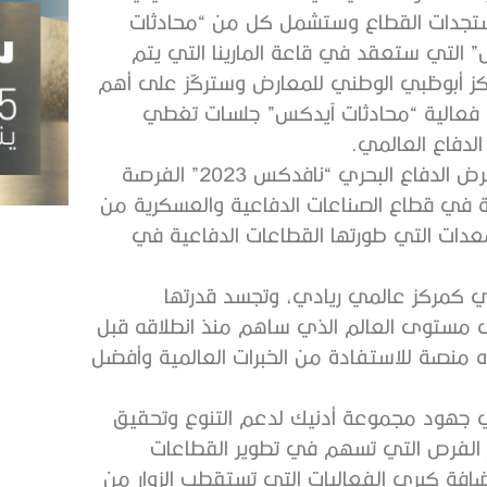
 مستجدات القطاع وستشمل كل من “محادثات
” التي ستعقد في قاعة المارينا التي يتم
كز أبوظبي الوطني للمعارض وستركّز على أهم
ن فعالية “محادثات آيدكس” جلسات تغطي
لدفاع العالمي.
ويتيح كل من معرض الدفاع الدولي “آيدكس 2023” ومعرض الدفاع البحري “نافدكس 2023” الفرصة
ة في قطاع الصناعات الدفاعية والعسكرية من
معدات التي طورتها القطاعات الدفاعية في
ي كمركز عالمي ريادي، وتجسد قدرتها
ى مستوى العالم الذي ساهم منذ انطلاقه قبل
توفيره منصة للاستفادة من الخبرات العالمية وأفضل
جهود مجموعة أدنيك لدعم التنوع وتحقيق
ر الفرص التي تسهم في تطوير القطاعات
افة كبرى الفعاليات التي تستقطب الزوار من