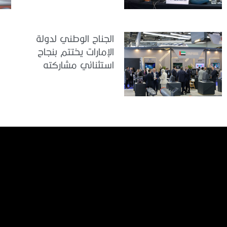
اجتماعًا لمتابعة آخر
التحضيرات
الجناح الوطني لدولة
الإمارات يختتم بنجاح
استثنائي مشاركته
في معرض
«يوروساتوري 2026»