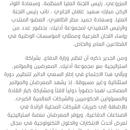
المزروعي، رئيس اللجنة العليا المنظمة، وسعادة اللواء
الركن
مبارك
سعيد
غافان
الجابري
، نائب رئيس اللجنة
العليا، وسعادة حميد مطر الظاهري، العضو المنتدب
والرئيس التنفيذي لمجموعة أدنيك، بحضور عدد من
رؤساء اللجان الفرعية وممثلي المؤسسات الوطنية في
القطاعين العام والخاص
.
ومن الجدير ذكره أن تنظم وزارة الدفاع، بشراكة
استراتيجية مع مجموعة أدنيك، المعرضين والمؤتمر،
ويأتي هذا الاجتماع في إطار السعي الدائم لتنظيم دورة
استثنائية وغير مسبوقة، إذ يشهد المعرضان والمؤتمر
المصاحب لهما حضوراً دولياً لافتاً ومشاركة كبار القادة
والمسؤولين الحكوميين والشركات العالمية الكبرى،
بالإضافة إلى كبريات الشركات المحلية الرائدة في
الصناعات الدفاعية
،
ويوفر المعرضان منصة استراتيجية
لعرض أحدث الابتكارات والحلول التكنولوجية في مجال