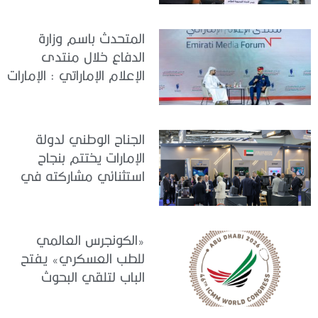
التحضيرات
المتحدث باسم وزارة
الدفاع خلال منتدى
الإعلام الإماراتي : الإمارات
نموذج عالمي في
الجاهزية والاستقرار
الجناح الوطني لدولة
الإمارات يختتم بنجاح
استثنائي مشاركته في
معرض «يوروساتوري
2026»
«الكونجرس العالمي
للطب العسكري» يفتح
الباب لتلقي البحوث
والدراسات المشاركة في
برنامجه العلمي