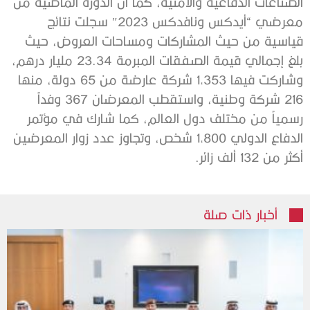
الصناعات الدفاعية والأمنية
، كما
أن الدورة الماضية من
معرضي
“
أيدكس ونافدكس
2023″
سجلت نتائج
قياسية من حيث المشاركات ومساحات العروض، حيث
بلغ إجمالي قيمة الصفقات المبرمة
23.34
مليار درهم،
وشاركت فيها
1,353
شركة عارضة من
65
دولة، منها
216
شركة وطنية، واستقطب المعرضان
367
وفداً
رسمياً من مختلف دول العالم، كما شارك في مؤتمر
الدفاع الدولي
1,800
شخص، وتجاوز عدد زوار المعرضين
أكثر من
132
ألف زائر
.
أخبار ذات صلة