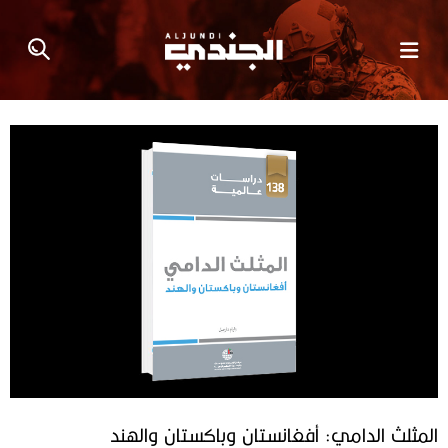
المثلث الدامي: أفغانستان وباكستان والهند