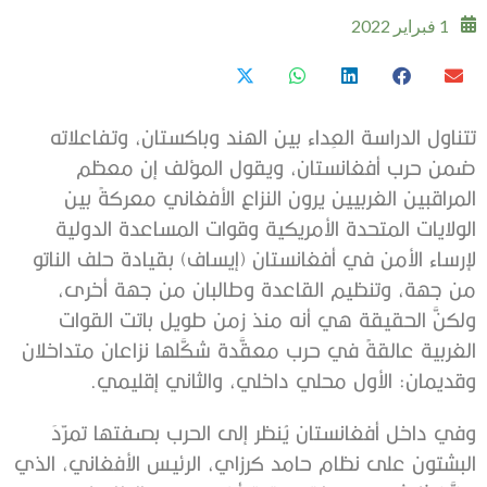
1 فبراير 2022
تتناول الدراسة العِداء بين الهند وباكستان، وتفاعلاته
ضمن حرب أفغانستان، ويقول المؤلف إن معظم
المراقبين الغربيين يرون النزاع الأفغاني معركةً بين
الولايات المتحدة الأمريكية وقوات المساعدة الدولية
لإرساء الأمن في أفغانستان (إيساف) بقيادة حلف الناتو
من جهة، وتنظيم القاعدة وطالبان من جهة أخرى،
ولكنَّ الحقيقة هي أنه منذ زمن طويل باتت القوات
الغربية عالقةً في حرب معقَّدة شكَّلها نزاعان متداخلان
وقديمان: الأول محلي داخلي، والثاني إقليمي.
وفي داخل أفغانستان يُنظر إلى الحرب بصفتها تمرّدَ
البشتون على نظام حامد كرزاي، الرئيس الأفغاني، الذي