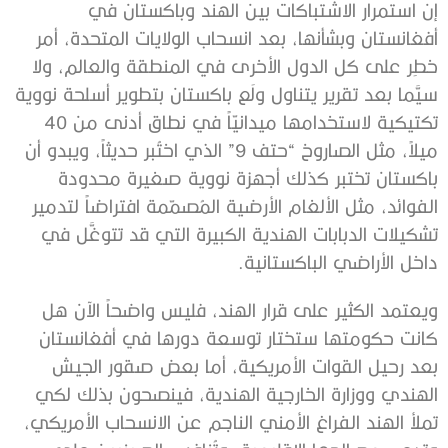
إن استمرار الاشتباكات بين الهند وباكستان في
أفغانستان وبشأنها، بعد انسحاب الولايات المتحدة، أمر
خطِر على كل الدول الأخرى في المنطقة والعالم، ولا
سيَّما بعد تقرير يتناول ولَع باكستان بتطوير أسلحة نووية
تكتيكية لاستخدامها ميدانيّاً في نطاق أدنى من 40
ميلاً، مثل الصاروخ “حتف 9” الذي اختُبر حديثاً، ويبدو أن
باكستان تختبر كذلك أجهزة نووية صغيرة محدودة
الفوائد، مثل الألغام الأرضية المُصمّمة افتراضاً لتدمير
تشكيلات الدبابات الهندية الكبيرة التي قد تتوغَّل في
داخل الأراضي الباكستانية.
ويعتمد الكثير على قرار الهند، فليس واضحاً الآن هل
كانت حكومتها ستختار توسعة دورها في أفغانستان
بعد رحيل القوات الأمريكية، أما بعض صقور الجيش
الهندي ووزارة الخارجية الهندية، فينصحون بذلك لكي
تملأ الهند الفراغ الأمني الناجم عن الانسحاب الأمريكي،