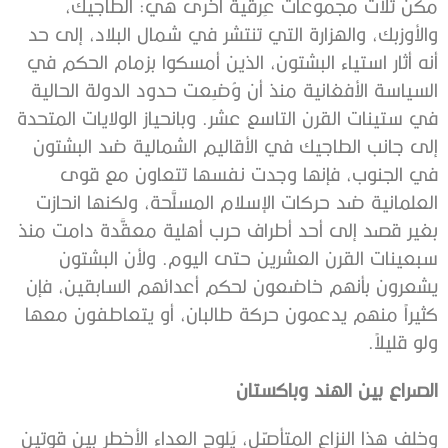
مكَّن ثلاث مجموعات عِرقية أخرى هي: الطاجيك،
والأوزبك، والهزارة التي تنتشر في شمال البلاد، إلى حد
أنه أثار استياء البشتون، الذين أمسكوا بزمام الحكم في
السياسة الأفغانية منذ أن وُضِعت حدود الدولة الحالية
في ستينات القرن التاسع عشر. وبانحياز الولايات المتحدة
إلى جانب الطاجيك في الأقاليم الشمالية ضد البشتون
في الجنوب، فإنها وجدت نفسها تتعاون مع قوى
العلمانية ضد حركات الإسلام المسلَّحة، ولكنها انحازت
بغير قصد إلى أحد أطراف حرب أهلية معقَّدة دامت منذ
سبعينات القرن العشرين حتى اليوم. ولأن البشتون
يشعرون بأنهم خاضعون لحكم أعدائهم السابقين، فإن
كثيراً منهم يدعمون حركة طالبان، أو يتعاطفون معها
ولو قليلاً.
الصراع بين الهند وباكستان
وخلف هذا النزاع المتأصّل، يَلوح العداء الأخطر بين قوتين