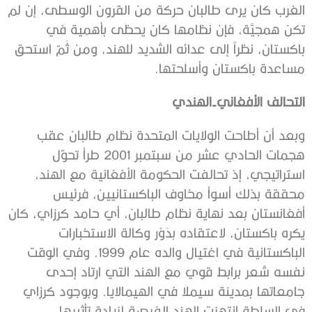
الغرب كان يرى طالبان حركة من القرون الوسطى، إن لم
تكن همجيَّة، فإن نظامها كان يحظى بأهمية في
باكستان، نظراً إلى عدائه الشديد للهند، ومن ثَمّ استحق
مساعدة باكستان وأسلحتها.
التحالف الأفغاني-الهندي
وبعد أن أطاحت الولايات المتحدة نظام طالبان عقب
هجمات الحادي عشر من سبتمبر 2001 طرأ تحوّل
استراتيجي، إذ تحالفت الحكومة الأفغانية مع الهند،
محققة بذلك أسوأ مخاوف الباكستانيين، فرئيس
أفغانستان بعد نهاية نظام طالبان، أي حامد كرزاي، كان
يكره باكستان، لاعتقاده بدَوْر وكالة الاستخبارات
الباكستانية في اغتيال والده عام 1999. وفي الوقت
نفسه شعر برابط قوي مع الهند التي ارتاد إحدى
جامعاتها بمدينة سيملا في الهيمالايا. وبوجود كرزاي
في السلطة انتهزت الهند الفرصة لزيادة تأثيرها