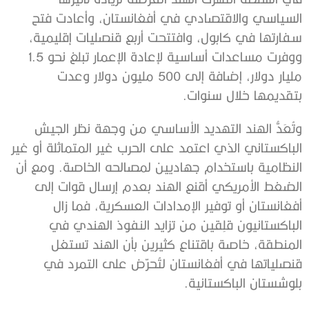
السياسي والاقتصادي في أفغانستان، وأعادت فتح
سفارتها في كابول، وافتتحت أربع قنصليات إقليمية،
ووفرت مساعدات أساسية لإعادة الإعمار تبلغ نحو 1.5
مليار دولار، إضافة إلى 500 مليون دولار وعدت
بتقديمها خلال سنوات.
وتُعَدُّ الهند التهديد الأساسي من وجهة نظر الجيش
الباكستاني الذي اعتمد على الحرب غير المتماثلة أو غير
النظامية باستخدام جهاديين لمصالحه الخاصة. ومع أن
الضغط الأمريكي أقنع الهند بعدم إرسال قوات إلى
أفغانستان أو توفير الإمدادات العسكرية، فما زال
الباكستانيون قلِقين من تزايد النفوذ الهندي في
المنطقة، خاصة باقتناع كثيرين بأن الهند تستغل
قنصلياتها في أفغانستان لتُحرّض على التمرد في
بلوشستان الباكستانية.