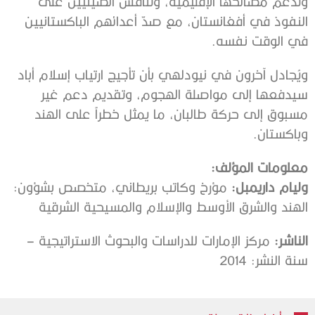
وتدعم مصالحها الإقليمية، وتُنافس الصينيين على
النفوذ في أفغانستان، مع صدّ أعدائهم الباكستانيين
في الوقت نفسه.
ويُجادل آخرون في نيودلهي بأن تأجيج ارتياب إسلام أباد
سيدفعها إلى مواصلة الهجوم، وتقديم دعم غير
مسبوق إلى حركة طالبان، ما يمثل خطراً على الهند
وباكستان.
معلومات المؤلف:
وليام داريمبل:
مؤرخ وكاتب بريطاني، متخصص بشؤون:
الهند والشرق الأوسط والإسلام والمسيحية الشرقية
الناشر:
مركز الإمارات للدراسات والبحوث الاستراتيجية –
سنة النشر: 2014