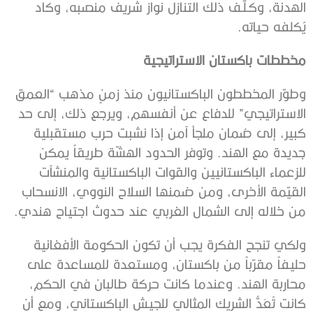
الهدنة، وكـلّـف ذلك التنازل نواز شريف منصبه، وكاد
يُكلفه حياته.
مخططات باكستان الاستراتيجية
وطوّر المخططون الباكستانيون منذ زمنٍ مذهب “العمق
الاستراتيجي” للدفاع عن أنفسهم، ويرجع ذلك، إلى حد
كبير، إلى ضمان ملجأ آمن إذا نشبت حرب مستقبلية
جديدة مع الهند. وتوفر الحدود الهشّة طريقاً يمكن
للزعماء الباكستانيين والقوات الباكستانية والمنشآت
القيّمة الأخرى، ومن ضمنها السلاح النووي، الانسحاب
من خلاله إلى الشمال الغربي عند حدوث اجتياح هندي.
ولكي تنجح الفكرة يجب أن تكون الحكومة الأفغانية
حليفاً مقرّباً من باكستان، ومستعدة للمساعدة على
محاربة الهند. وعندما كانت حركة طالبان في الحكم،
كانت تُعَدُّ الشريك المثالي للجيش الباكستاني، ومع أن