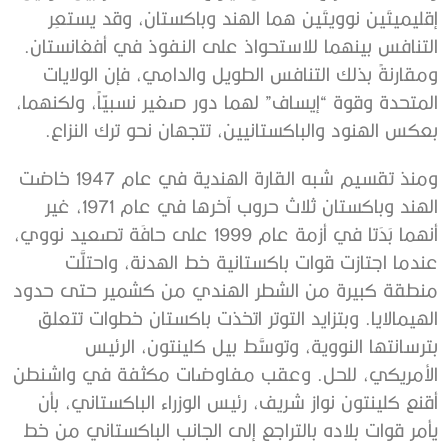
إقليميتَين نوويتَين هما الهند وباكستان، وقد يستعِر
التنافس بينهما للاستحواذ على النفوذ في أفغانستان.
ومقارنةً بذلك التنافس الطويل والدامي، فإن الولايات
المتحدة وقوة “إيساف” لهما دور صغير نسبيّاً، ولكنهما،
بعكس الهنود والباكستانيين، تتجهان نحو ترك النزاع.
ومنذ تقسيم شبه القارة الهندية في عام 1947 خاضت
الهند وباكستان ثلاث حروب آخرها في عام 1971، غير
أنهما بَدَتا في أزمة عام 1999 على حافَة تصعيد نووي،
عندما اجتازت قوات باكستانية خط الهدنة، واحتلَّت
منطقة كبيرة من الشطر الهندي من كشمير حتى حدود
الهيمالايا. وبتزايد التوتر اتخذت باكستان خطوات تتعلق
بترسانتها النووية، وتوسَّط بيل كلينتون، الرئيس
الأمريكي، للحل. وعقب مفاوضات مكثفة في واشنطن
أقنع كلينتون نواز شريف، رئيس الوزراء الباكستاني، بأن
يأمر قوات بلاده بالتراجع إلى الجانب الباكستاني من خط