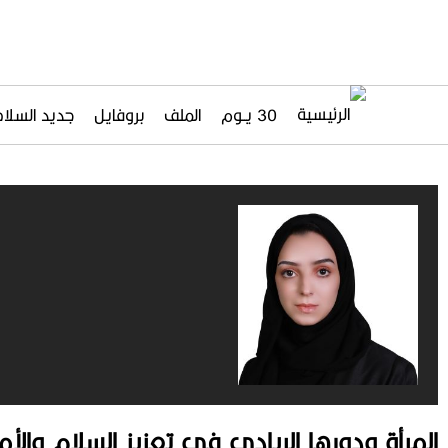
30 يــوم
الملف
بروفايل
جديد السلاح
المرأة ودورها الريادي في تعزيز السلام والأم