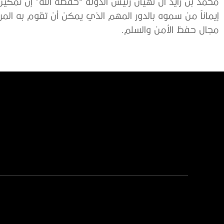
محمد بن زايد آل نهيان رئيس الدولة “حفظه الله” إن تمكين ا
إيماناً من سموه بالدور المهم الذي يمكن أن تقوم به المر
مجال حفظ الأمن والسلم.